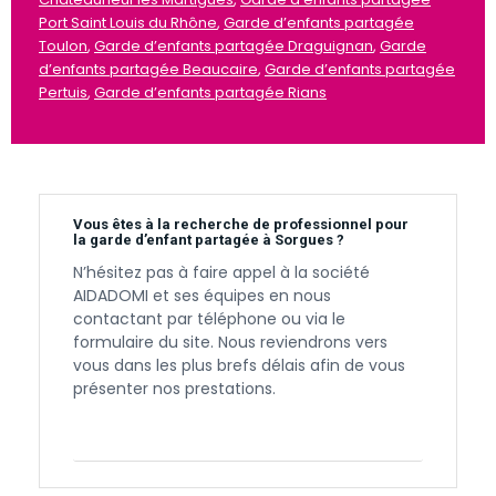
Port Saint Louis du Rhône
,
Garde d’enfants partagée
Toulon
,
Garde d’enfants partagée Draguignan
,
Garde
d’enfants partagée Beaucaire
,
Garde d’enfants partagée
Pertuis
,
Garde d’enfants partagée Rians
Vous êtes à la recherche de professionnel pour
la garde d’enfant partagée à Sorgues ?
N’hésitez pas à faire appel à la société
AIDADOMI et ses équipes en nous
contactant par téléphone ou via le
formulaire du site. Nous reviendrons vers
vous dans les plus brefs délais afin de vous
présenter nos prestations.
Contactez-nous