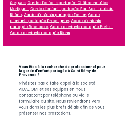
Sorgues
,
Garde d’enfants partagée Châteauneuf les
Martigues
,
Garde d’enfants partagée Port Saint Louis du
Rhône
,
Garde d’enfants partagée Toulon
,
Garde
d’enfants partagée Draguignan
,
Garde d’enfants
partagée Beaucaire
,
Garde d’enfants partagée Pertuis
,
Garde d’enfants partagée Rians
Vous êtes à la recherche de professionnel pour
la garde d’enfant partagée à Saint Rémy de
Provence ?
N’hésitez pas à faire appel à la société
AIDADOMI et ses équipes en nous
contactant par téléphone ou via le
formulaire du site. Nous reviendrons vers
vous dans les plus brefs délais afin de vous
présenter nos prestations.
Contactez-nous