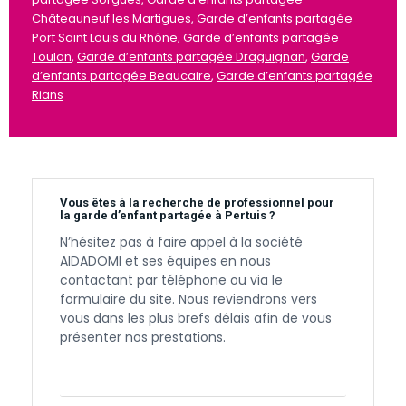
Châteauneuf les Martigues
,
Garde d’enfants partagée
Port Saint Louis du Rhône
,
Garde d’enfants partagée
Toulon
,
Garde d’enfants partagée Draguignan
,
Garde
d’enfants partagée Beaucaire
,
Garde d’enfants partagée
Rians
Vous êtes à la recherche de professionnel pour
la garde d’enfant partagée à Pertuis ?
N’hésitez pas à faire appel à la société
AIDADOMI et ses équipes en nous
contactant par téléphone ou via le
formulaire du site. Nous reviendrons vers
vous dans les plus brefs délais afin de vous
présenter nos prestations.
Contactez-nous