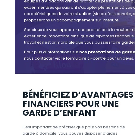
équipes d’Aidadomi afin de profiter de prestations de q
expérimentées qui sauront s’adapter pleinement à vos 
caractéristiques de votre situation (vie professionnelle, 
proposerons un accompagnement sur-mesure.
Soucieux de vous apporter une prestation à la hauteur 
expérience importante ainsi que de diplômes reconnus par
travail et il est primordiale que vous puissiez faire garde
Pour plus d’informations sur
nos prestations de garde
nous contacter via le formulaire ci-contre pour un devis.
BÉNÉFICIEZ D‘AVANTAGES
FINANCIERS POUR UNE
GARDE D’ENFANT
Il est important de préciser que pour vos besoins de
garde à domicile, vous pouvez disposer d’aides