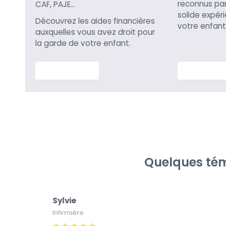
reconnus par 
CAF, PAJE…
solide expér
Découvrez les aides financières
votre enfant
auxquelles vous avez droit pour
la garde de votre enfant.
En savoir plus
En savoir p
Quelques tém
Sylvie
Infirmière