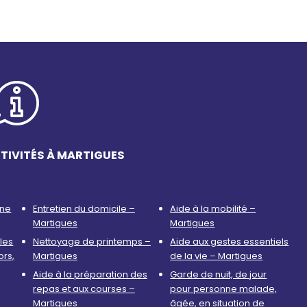
TIVITÉS À MARTIGUES
nne
Entretien du domicile –
Aide à la mobilité –
Martigues
Martigues
les
Nettoyage de printemps –
Aide aux gestes essentiels
ors,
Martigues
de la vie – Martigues
Aide à la préparation des
Garde de nuit, de jour
repas et aux courses –
pour personne malade,
Martigues
âgée, en situation de