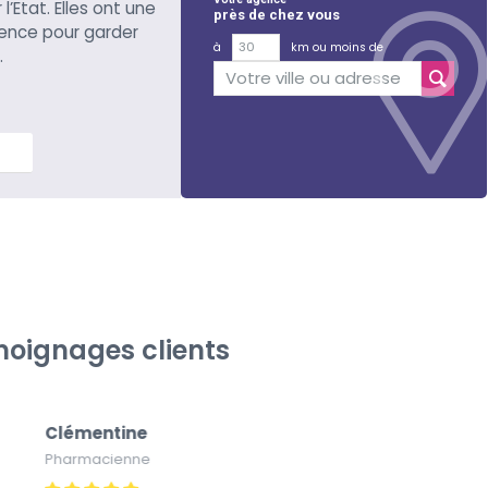
l’Etat. Elles ont une
près de chez vous
ience pour garder
à
km ou moins de
.
lus
oignages clients
Clémentine
Pa
Pharmacienne
Pap