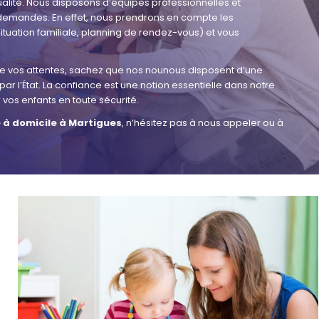
ualité. Nous disposons d’équipes professionnelles et
demandes. En effet, nous prendrons en compte les
situation familiale, planning de rendez-vous) et vous
de vos attentes, sachez que nos nounous disposent d’une
 l’État. La confiance est une notion essentielle dans notre
r vos enfants en toute sécurité.
 à domicile à Martigues
, n’hésitez pas à nous appeler ou à