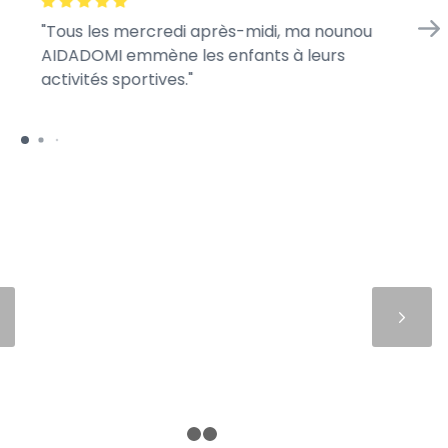
Tous les mercredi après-midi, ma nounou
En
AIDADOMI emmène les enfants à leurs
d’
activités sportives.
je 
Suivant
1
2
3