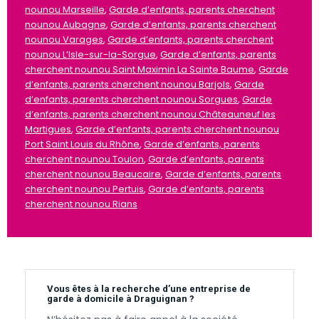
nounou Marseille
,
Garde d’enfants, parents cherchent
nounou Aubagne
,
Garde d’enfants, parents cherchent
nounou Varages
,
Garde d’enfants, parents cherchent
nounou L’Isle-sur-la-Sorgue
,
Garde d’enfants, parents
cherchent nounou Saint Maximin La Sainte Baume
,
Garde
d’enfants, parents cherchent nounou Barjols
,
Garde
d’enfants, parents cherchent nounou Sorgues
,
Garde
d’enfants, parents cherchent nounou Châteauneuf les
Martigues
,
Garde d’enfants, parents cherchent nounou
Port Saint Louis du Rhône
,
Garde d’enfants, parents
cherchent nounou Toulon
,
Garde d’enfants, parents
cherchent nounou Beaucaire
,
Garde d’enfants, parents
cherchent nounou Pertuis
,
Garde d’enfants, parents
cherchent nounou Rians
Vous êtes à la recherche d’une entreprise de
garde à domicile à Draguignan ?