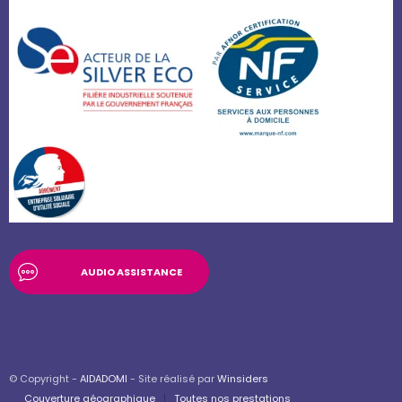
AUDIO ASSISTANCE
© Copyright -
AIDADOMI
- Site réalisé par
Winsiders
Couverture géographique
Toutes nos prestations