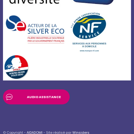
AUDIO ASSISTANCE
© Copyright -
AIDADOMI
- Site réalisé par
Winsiders