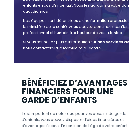
enfants en cas d’impératif. Nous les gardons à votre d
quotidiennes.
Nos équipes sont détentrices d’une formation profession
le ministère de la santé. Vous pouvez donc nous confier 
professionnel et humain à la hauteur de vos attentes.
Si vous souhaitez plus d’information sur
nos services de
nous contacter via le formulaire ci-contre.
BÉNÉFICIEZ D‘AVANTAGES
FINANCIERS POUR UNE
GARDE D’ENFANTS
Il est important de noter que pour vos besoins de garde
d’enfants, vous pouvez disposer d’aides financières et
d’avantages fiscaux. En fonction de l’âge de votre enfant,