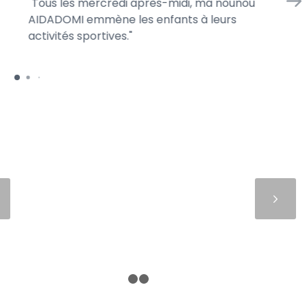
Tous les mercredi après-midi, ma nounou
En
AIDADOMI emmène les enfants à leurs
d’
activités sportives.
je 
Suivant
1
2
3