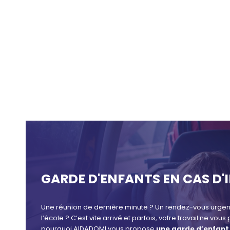
GARDE D'ENFANTS EN CAS D'
Une réunion de dernière minute ? Un rendez-vous urgen
l’école ? C’est vite arrivé et parfois, votre travail ne v
pourquoi AIDADOMI vous propose
une garde d’enfant 