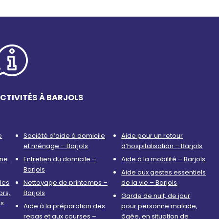
CTIVITÉS À BARJOLS
e
Société d’aide à domicile
Aide pour un retour
et ménage – Barjols
d’hospitalisation – Barjols
nne
Entretien du domicile –
Aide à la mobilité – Barjols
Barjols
Aide aux gestes essentiels
les
Nettoyage de printemps –
de la vie – Barjols
ors,
Barjols
Garde de nuit, de jour
ls
Aide à la préparation des
pour personne malade,
repas et aux courses –
âgée, en situation de