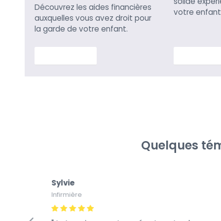
solide expér
Découvrez les aides financières
votre enfant
auxquelles vous avez droit pour
la garde de votre enfant.
En savoir plus
En savoir p
Quelques tém
Sylvie
Infirmière
fiance