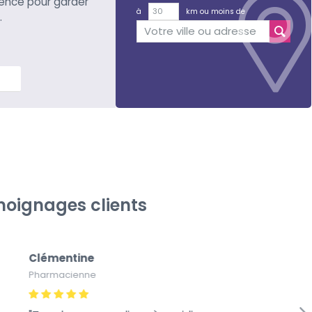
ience pour garder
à
km ou moins de
.
lus
oignages clients
Clémentine
Pa
Pharmacienne
Pap