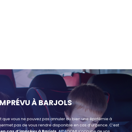
IMPRÉVU À BARJOLS
t que vous ne pouvez pas annuler ou bien une épidémie à
ous permet pas de vous rendre disponible en cas d’urgence. C’est
en cas d’imprévu à Barjols
. AIDADOMI s’occupe de vos