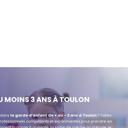
U MOINS 3 ANS À TOULON
e dans
la garde d’enfant de + ou – 3 ans à Toulon
? Faites
 professionnels compétents et expérimentés pour prendre en
ent la garde à domicile, la sortie de crèche ou d’école, le