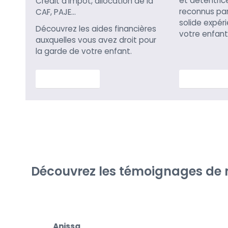
et détentric
Crédit d’impôt, allocation de la
reconnus par 
CAF, PAJE…
solide expér
Découvrez les aides financières
votre enfant
auxquelles vous avez droit pour
la garde de votre enfant.
En savoir plus
En savoir p
Découvrez les témoignages de no
Anissa