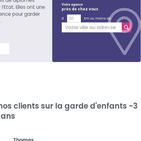
es de diplômes
Votre agence
l’Etat. Elles ont une
près de chez vous
ience pour garder
à
km ou moins de
.
lus
s clients sur la garde d'enfants -3
ans
Thomas
Au