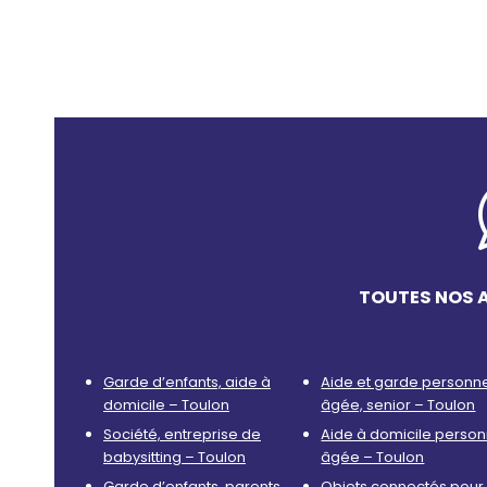
TOUTES NOS 
Garde d’enfants, aide à
Aide et garde personn
domicile – Toulon
âgée, senior – Toulon
Société, entreprise de
Aide à domicile perso
babysitting – Toulon
âgée – Toulon
Garde d’enfants, parents
Objets connectés pour 