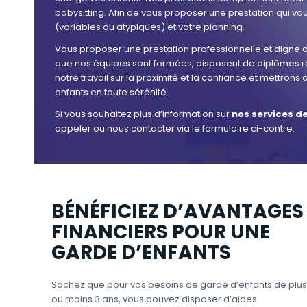
babysitting. Afin de vous proposer une prestation qui v
(variables ou atypiques) et votre planning.
Vous proposer une prestation professionnelle et digne de
que nos équipes sont formées, disposent de diplômes re
notre travail sur la proximité et la confiance et mettron
enfants en toute sérénité.
Si vous souhaitez plus d’information sur
nos services de
appeler ou nous contacter via le formulaire ci-contre.
BÉNÉFICIEZ D’AVANTAGES
FINANCIERS POUR UNE
GARDE D’ENFANTS
Sachez que pour vos besoins de garde d’enfants de plus
ou moins 3 ans, vous pouvez disposer d’aides