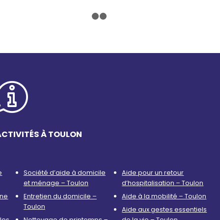
1
2
3
ACTIVITÉS À TOULON
e
Société d’aide à domicile
Aide pour un retour
et ménage – Toulon
d’hospitalisation – Toulon
nne
Entretien du domicile –
Aide à la mobilité – Toulon
Toulon
Aide aux gestes essentiels
les
Nettoyage de printemps –
de la vie – Toulon