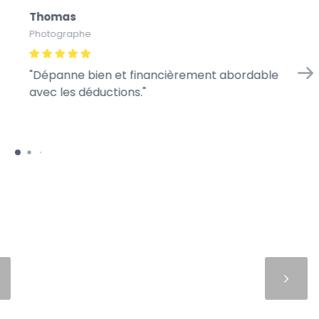
Thomas
Au
Photographe
Gra
Dépanne bien et financièrement abordable
A 
avec les déductions.
pe
re
Suivant