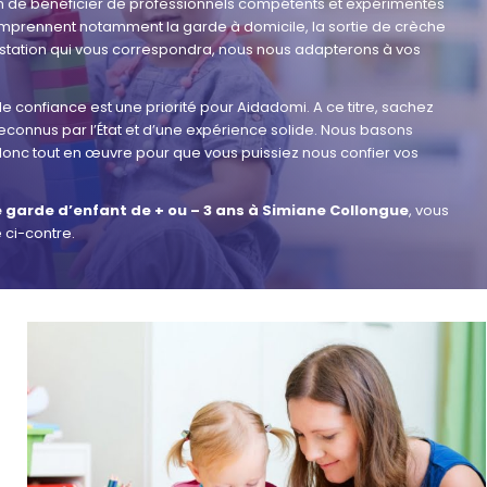
in de bénéficier de professionnels compétents et expérimentés
omprennent notamment la garde à domicile, la sortie de crèche
restation qui vous correspondra, nous nous adapterons à vos
 confiance est une priorité pour Aidadomi. A ce titre, sachez
connus par l’État et d’une expérience solide. Nous basons
s donc tout en œuvre pour que vous puissiez nous confier vos
 garde d’enfant de + ou – 3 ans à Simiane Collongue
, vous
 ci-contre.