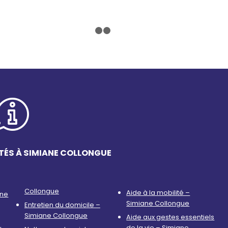
1
2
3
TÉS À SIMIANE COLLONGUE
Collongue
Aide à la mobilité –
nne
Simiane Collongue
Entretien du domicile –
Simiane Collongue
Aide aux gestes essentiels
de la vie – Simiane