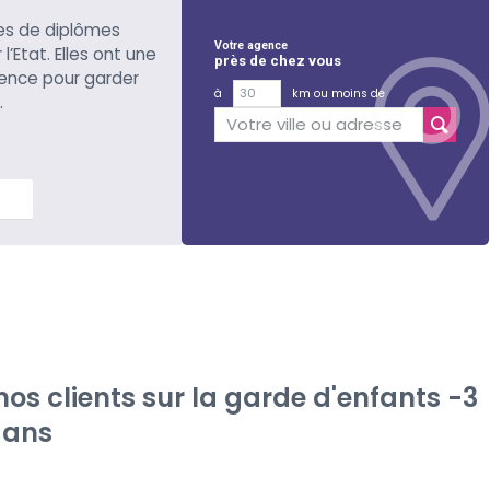
es de diplômes
Votre agence
l’Etat. Elles ont une
près de chez vous
ience pour garder
à
km ou moins de
.
lus
s clients sur la garde d'enfants -3
ans