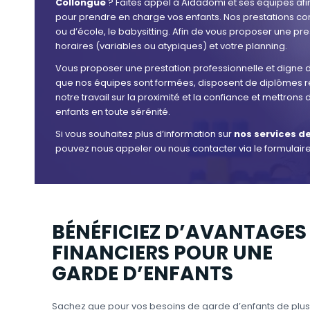
Collongue
? Faites appel à Aidadomi et ses équipes af
pour prendre en charge vos enfants. Nos prestations c
ou d’école, le babysitting. Afin de vous proposer une p
horaires (variables ou atypiques) et votre planning.
Vous proposer une prestation professionnelle et digne de
que nos équipes sont formées, disposent de diplômes re
notre travail sur la proximité et la confiance et mettron
enfants en toute sérénité.
Si vous souhaitez plus d’information sur
nos services de
pouvez nous appeler ou nous contacter via le formulaire
BÉNÉFICIEZ D’AVANTAGES
FINANCIERS POUR UNE
GARDE D’ENFANTS
Sachez que pour vos besoins de garde d’enfants de plus