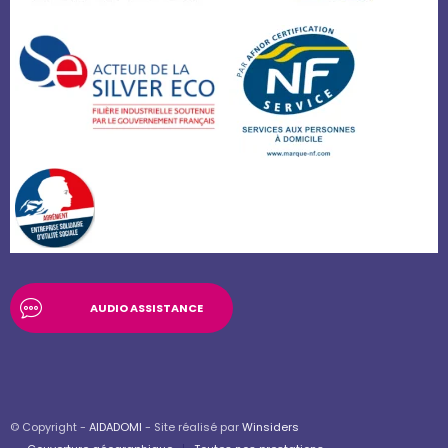
AUDIO ASSISTANCE
© Copyright -
AIDADOMI
- Site réalisé par
Winsiders