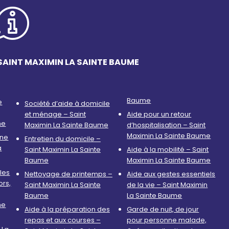
SAINT MAXIMIN LA SAINTE BAUME
Baume
e
Société d’aide à domicile
et ménage – Saint
Aide pour un retour
me
Maximin La Sainte Baume
d’hospitalisation – Saint
Maximin La Sainte Baume
nne
Entretien du domicile –
a
Saint Maximin La Sainte
Aide à la mobilité – Saint
Baume
Maximin La Sainte Baume
les
Nettoyage de printemps –
Aide aux gestes essentiels
ors,
Saint Maximin La Sainte
de la vie – Saint Maximin
Baume
La Sainte Baume
me
Aide à la préparation des
Garde de nuit, de jour
repas et aux courses –
pour personne malade,