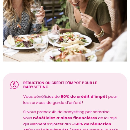
RÉDUCTION OU CRÉDIT D’IMPÔT POUR LE
BABYSITTING
Vous bénéficiez de
50% de crédit d’impôt
pour
les services de garde d’enfant !
Si vous prenez 4h de babysitting par semaine,
vous
bénéficiez d’aides financières
de la Paje
qui viennent s’ajouter aux
-50% de réduction