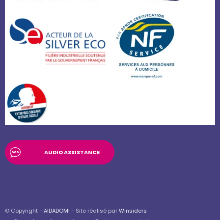
AUDIO ASSISTANCE
© Copyright -
AIDADOMI
- Site réalisé par
Winsiders