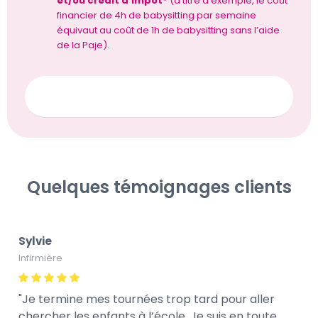
et/ou crédit d’impôt*
(à titre d’exemple, le coût
financier de 4h de babysitting par semaine
équivaut au coût de 1h de babysitting sans l’aide
de la Paje).
Je découvre les aides financières pour la garde
d’enfants
Quelques témoignages clients
Sylvie
Infirmière
Je termine mes tournées trop tard pour aller
chercher les enfants à l’école. Je suis en toute