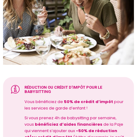
RÉDUCTION OU CRÉDIT D’IMPÔT POUR LE
BABYSITTING
Vous bénéficiez de
50% de crédit d’impôt
pour
les services de garde d’enfant !
Si vous prenez 4h de babysitting par semaine,
vous
bénéficiez d’aides financières
de la Paje
qui viennent s’ajouter aux
-50% de réduction