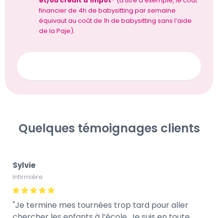
et/ou crédit d’impôt*
(à titre d’exemple, le coût
financier de 4h de babysitting par semaine
équivaut au coût de 1h de babysitting sans l’aide
de la Paje).
Je découvre les aides financières pour la garde
d’enfants
Quelques témoignages clients
Sylvie
Infirmière
Je termine mes tournées trop tard pour aller
chercher les enfants à l’école. Je suis en toute