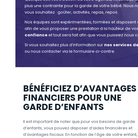
plus une contrainte pour la garde de votre bébé. Nous n
vous souhaitez : goûter, activités, repas, repos.
Nos équipes sont expérimentées, formées et disposent d
afin de vous proposer une prestation à la hauteur de vos
confiance
et tout sera fait afin que vous puissiez nous c
Si vous souhaitez plus d’information sur
nos services d
ou nous contacter via le formulaire ci-contre.
BÉNÉFICIEZ D’AVANTAGES
FINANCIERS POUR UNE
GARDE D’ENFANTS
Il est important de noter que pour vos besoins de garde
d’enfants, vous pouvez disposer d’aides financières et
d’avantages fiscaux. En fonction de l’âge de votre enfant,