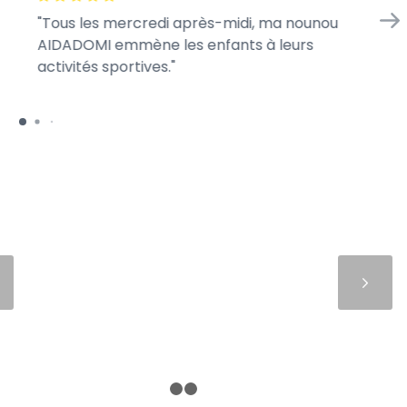
Tous les mercredi après-midi, ma nounou
En
AIDADOMI emmène les enfants à leurs
d’
activités sportives.
je 
Suivant
1
2
3