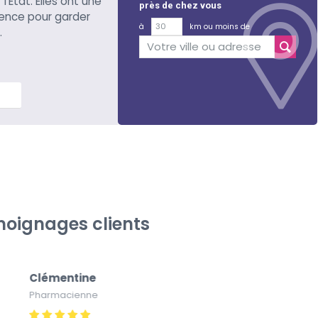
l’Etat. Elles ont une
près de chez vous
ience pour garder
à
km ou moins de
.
lus
oignages clients
Clémentine
Pa
Pharmacienne
Pap