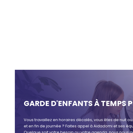
GARDE D'ENFANTS À TEMPS P
Vous travaillez en horaires décalés, vous êtes de nuit o
et en fin de journée ? Faites appel à Aidadomi et ses éq
Quelque soit votre besoin ou votre agenda, nous nous ad