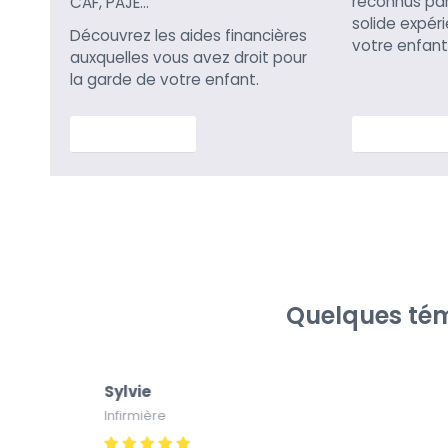
reconnus par 
CAF, PAJE…
solide expér
Découvrez les aides financières
votre enfant
auxquelles vous avez droit pour
la garde de votre enfant.
En savoir plus
En savoir p
Quelques tém
Sylvie
Infirmière