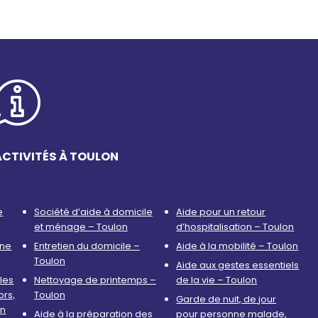
ACTIVITÉS À TOULON
e
Société d’aide à domicile
Aide pour un retour
et ménage – Toulon
d’hospitalisation – Toulon
nne
Entretien du domicile –
Aide à la mobilité – Toulon
Toulon
Aide aux gestes essentiels
les
Nettoyage de printemps –
de la vie – Toulon
ors,
Toulon
Garde de nuit, de jour
on
Aide à la préparation des
pour personne malade,