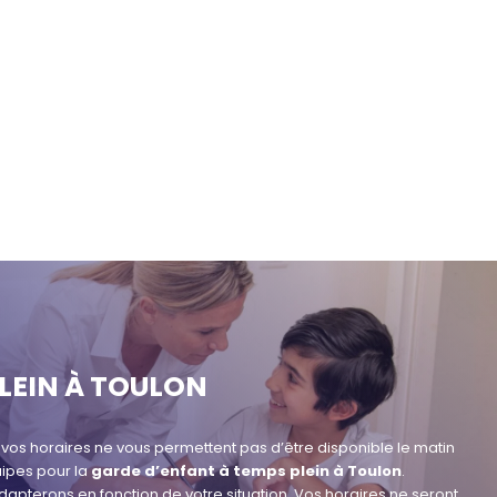
LEIN À TOULON
u vos horaires ne vous permettent pas d’être disponible le matin
uipes pour la
garde d’enfant à temps plein à Toulon
.
apterons en fonction de votre situation. Vos horaires ne seront