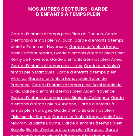
NOS AUTRES SECTEURS : GARDE
D'ENFANTS À TEMPS PLEIN
Garde d’enfants à temps plein Plan de Cuques, Garde
d’enfants à temps plein Allauch, Garde d’enfants à temps
plein La Penne sur Huveaune,
Garde d’enfants à temps
plein Châteaurenard
,
Garde d’enfants à temps plein Saint
Rémy de Provence
,
Garde d’enfants à temps plein Arles
,
Garde d’enfants à temps plein Istres
,
Garde d’enfants à
temps plein Martigues
,
Garde d’enfants à temps plein
Vitrolles
,
Garde d’enfants à temps plein Salon de
Provence
,
Garde d’enfants à temps plein Saint Martin de
Crau
,
Garde d’enfants à temps plein Aix en Provence
,
Garde d’enfants à temps plein Simiane Collongue
,
Garde
d’enfants à temps plein Aubagne
,
Garde d’enfants à
temps plein Varages
,
Garde d’enfants à temps plein
L’Isle-sur-la-Sorgue
,
Garde d’enfants à temps plein Saint
Maximin La Sainte Baume
,
Garde d’enfants à temps plein
Barjols
,
Garde d’enfants à temps plein Sorgues
,
Garde
d’enfants à temps plein Châteauneuf les Martigues
,