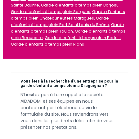
Sainte Baume
,
Garde d’enfants à temps plein Barjols
,
Garde d’enfants à temps plein Sorgues
,
Garde d’enfants
à temps plein Châteauneuf les Martigues
,
Garde
d’enfants à temps plein Port Saint Louis du Rhône
,
Garde
d’enfants à temps plein Toulon
,
Garde d’enfants à temps
plein Beaucaire
,
Garde d’enfants à temps plein Pertuis
,
Garde d’enfants à temps plein Rians
Vous êtes à la recherche d’une entreprise pour la
garde d’enfant à temps plein à Draguignan ?
N’hésitez pas à faire appel à la société
AIDADOMI et ses équipes en nous
contactant par téléphone ou via le
formulaire du site. Nous reviendrons vers
vous dans les plus brefs délais afin de vous
présenter nos prestations.