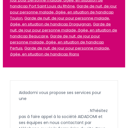
jour pour personne malade, âgée, en situation de
handicap Port Saint Louis du Rhône
,
Garde de nuit, de jour
pour personne malade, âgée, en situation de handicap
Toulon
,
Garde de nuit, de jour pour personne malade,
âgée, en situation de handicap Draguignan
,
Garde de
nuit, de jour pour personne malade, âgée, en situation de
handicap Beaucaire
,
Garde de nuit, de jour pour
personne malade, âgée, en situation de handicap
Pertuis
,
Garde de nuit, de jour pour personne malade,
âgée, en situation de handicap Rians
Aidadomi vous propose ses services pour
une
garde de nuit ou de jour pour une
personne âgée, en situation de handicap
ou malade à Simiane Collongue
. N’hésitez
pas à faire appel à la société AIDADOMI et
ses équipes en nous contactant par