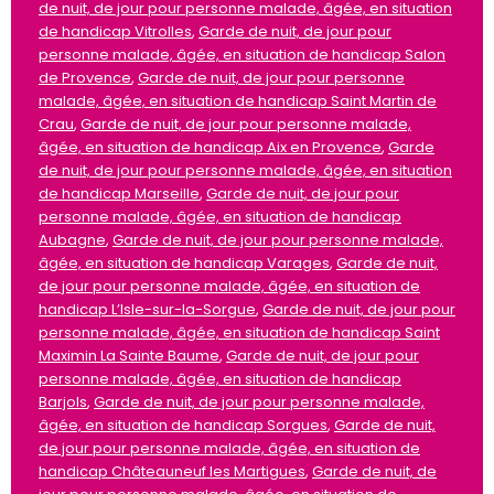
de nuit, de jour pour personne malade, âgée, en situation
de handicap Vitrolles
,
Garde de nuit, de jour pour
personne malade, âgée, en situation de handicap Salon
de Provence
,
Garde de nuit, de jour pour personne
malade, âgée, en situation de handicap Saint Martin de
Crau
,
Garde de nuit, de jour pour personne malade,
âgée, en situation de handicap Aix en Provence
,
Garde
de nuit, de jour pour personne malade, âgée, en situation
de handicap Marseille
,
Garde de nuit, de jour pour
personne malade, âgée, en situation de handicap
Aubagne
,
Garde de nuit, de jour pour personne malade,
âgée, en situation de handicap Varages
,
Garde de nuit,
de jour pour personne malade, âgée, en situation de
handicap L’Isle-sur-la-Sorgue
,
Garde de nuit, de jour pour
personne malade, âgée, en situation de handicap Saint
Maximin La Sainte Baume
,
Garde de nuit, de jour pour
personne malade, âgée, en situation de handicap
Barjols
,
Garde de nuit, de jour pour personne malade,
âgée, en situation de handicap Sorgues
,
Garde de nuit,
de jour pour personne malade, âgée, en situation de
handicap Châteauneuf les Martigues
,
Garde de nuit, de