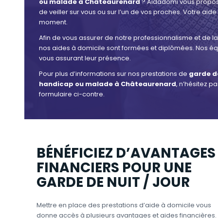
ou malade à Châteaurenard
? Aidadomi vous propose
de veiller sur vous ou sur l’un de vos proches. Votre aide
moment.
Afin de vous assurer de notre professionnalisme et de la 
nos aides à domicile sont formées et diplômées. Nos équ
vous assurant leur présence.
Pour plus d’informations sur nos prestations de
garde de
handicap ou malade à Châteaurenard
, n’hésitez p
formulaire ci-contre.
BÉNÉFICIEZ D’AVANTAGES
FINANCIERS POUR UNE
GARDE DE NUIT / JOUR
Mettre en place des prestations d’aide à domicile vous
donne accès à plusieurs avantages et aides financières.