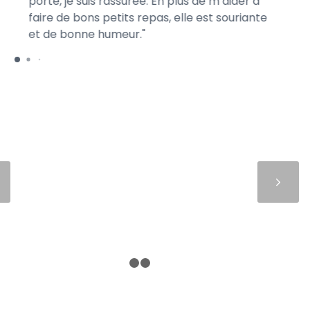
porte, je suis rassurée. En plus de m’aider à
ma
faire de bons petits repas, elle est souriante
ga
et de bonne humeur.
me
Suivant
1
2
3