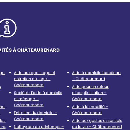
VITÉS À CHÂTEAURENARD
age
Aide au repassage et
Aide à domicile handicap
entretien du linge –
– Châteaurenard
Châteaurenard
e
Aide pour un retour
Société d’aide à domicile
d’hospitalisation –
et ménage –
Châteaurenard
Châteaurenard
nne
Aide à la mobilité –
d
Entretien du domicile –
Châteaurenard
Châteaurenard
les
Aide aux gestes essentiels
ors,
Nettoyage de printemps –
de la vie – Châteaurenard