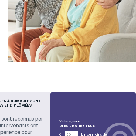
DES À DOMICILE SONT
S ET DIPLÔMÉES
 sont reconnus par
Votre agence
s intervenants ont
près de chez vous
xpérience pour
à
km ou moins de