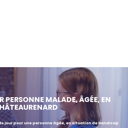
UR PERSONNE MALADE, ÂGÉE, EN
 CHÂTEAURENARD
de jour pour une personne âgée, en situation de handicap