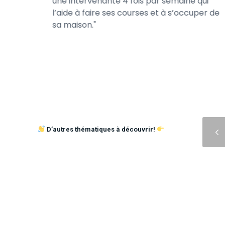
iaire de
une intervenante 4 fois par semaine qui
 et à
l’aide à faire ses courses et à s’occuper de
hydraté.
sa maison.
Précédent
D’autres thématiques à découvrir!