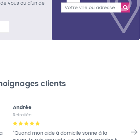
 de vous ou d’un de
lus
oignages clients
Andrée
Gi
Retraitée
À l
a
Quand mon aide à domicile sonne à la
Je