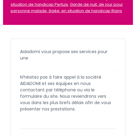
situation de handicap Pertuis
,
Garde de nuit, de jour pour
personne malade, âgée, en situation de handicap Rians
Aidadomi vous propose ses services pour
une
garde de nuit ou de jour pour une
personne âgée, en situation de handicap
ou malade à Châteauneuf les Martigues
.
N’hésitez pas à faire appel à la société
AIDADOMI et ses équipes en nous
contactant par téléphone ou via le
formulaire du site. Nous reviendrons vers
vous dans les plus brefs délais afin de vous
présenter nos prestations.
Contactez-nous