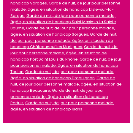
handicap Varages
,
Garde de nuit, de jour pour personne
malade, âgée, en situation de handicap L’Isle-sur-la-
Sorgue
,
Garde de nuit, de jour pour personne malade,
âgée, en situation de handicap Saint Maximin La Sainte
Baume
,
Garde de nuit, de jour pour personne malade,
âgée, en situation de handicap Sorgues
,
Garde de nuit,
de jour pour personne malade, âgée, en situation de
handicap Châteauneuf les Martigues
,
Garde de nuit, de
jour pour personne malade, âgée, en situation de
handicap Port Saint Louis du Rhône
,
Garde de nuit, de jour
pour personne malade, âgée, en situation de handicap
Toulon
,
Garde de nuit, de jour pour personne malade,
âgée, en situation de handicap Draguignan
,
Garde de
nuit, de jour pour personne malade, âgée, en situation de
handicap Beaucaire
,
Garde de nuit, de jour pour
personne malade, âgée, en situation de handicap
Pertuis
,
Garde de nuit, de jour pour personne malade,
âgée, en situation de handicap Rians