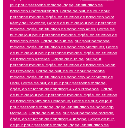
jour pour personne malade, âgée, en situation de
handicap Châteaurenard
,
Garde de nuit, de jour pour
personne malade, âgée, en situation de handicap Saint
Rémy de Provence
,
Garde de nuit, de jour pour personne
malade, âgée, en situation de handicap Arles
,
Garde de
nuit, de jour pour personne malade, âgée, en situation de
handicap Istres
,
Garde de nuit, de jour pour personne
malade, âgée, en situation de handicap Martigues
,
Garde
de nuit, de jour pour personne malade, âgée, en situation
de handicap Vitrolles
,
Garde de nuit, de jour pour
personne malade, âgée, en situation de handicap Salon
de Provence
,
Garde de nuit, de jour pour personne
malade, âgée, en situation de handicap Saint Martin de
Crau
,
Garde de nuit, de jour pour personne malade,
âgée, en situation de handicap Aix en Provence
,
Garde
de nuit, de jour pour personne malade, âgée, en situation
de handicap Simiane Collongue
,
Garde de nuit, de jour
pour personne malade, âgée, en situation de handicap
Marseille
,
Garde de nuit, de jour pour personne malade,
âgée, en situation de handicap Aubagne
,
Garde de nuit,
de jour pour personne malade, âgée, en situation de