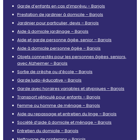
Garde d’enfants en cas d’imprévu – Barjols
Prestation de jardinier à domicile – Barjols
Jardinier pour particulier, devis – Barjols
Aide à domicile jardinage – Barjols
Aide et garde personne âgée, senior – Barjols
Aide à domicile personne âgée – Barjols
Objets connectés pour les personnes âgées, seniors,
avec Alzheimer – Barjols
Sortie de crèche ou d’école – Barjols
Garde ludo-éducative – Barjols
Garde avec horaires variables et atypiques – Barjols
Transport véhiculé pour enfants – Barjols
Femme ou homme de ménage – Barjols
Aide au repassage et entretien du linge – Barjols
Société d’aide à domicile et ménage – Barjols
Entretien du domicile – Barjols
Nettoyage de printemps – Barjols