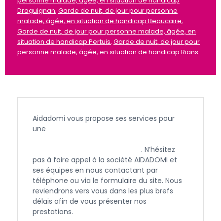
personne malade, âgée, en situation de handicap
Draguignan
,
Garde de nuit, de jour pour personne
malade, âgée, en situation de handicap Beaucaire
,
Garde de nuit, de jour pour personne malade, âgée, en
situation de handicap Pertuis
,
Garde de nuit, de jour pour
personne malade, âgée, en situation de handicap Rians
Aidadomi vous propose ses services pour
une
garde de nuit ou de jour pour une
personne âgée, en situation de handicap
ou malade à Aix en Provence
. N’hésitez
pas à faire appel à la société AIDADOMI et
ses équipes en nous contactant par
téléphone ou via le formulaire du site. Nous
reviendrons vers vous dans les plus brefs
délais afin de vous présenter nos
prestations.