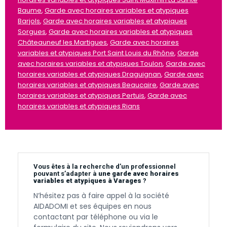
Baume
,
Garde avec horaires variables et atypiques
Barjols
,
Garde avec horaires variables et atypiques
Sorgues
,
Garde avec horaires variables et atypiques
Châteauneuf les Martigues
,
Garde avec horaires
variables et atypiques Port Saint Louis du Rhône
,
Garde
avec horaires variables et atypiques Toulon
,
Garde avec
horaires variables et atypiques Draguignan
,
Garde avec
horaires variables et atypiques Beaucaire
,
Garde avec
horaires variables et atypiques Pertuis
,
Garde avec
horaires variables et atypiques Rians
Vous êtes à la recherche d’un professionnel
pouvant s’adapter à
une garde avec horaires
variables et atypiques à Varages
?
N’hésitez pas à faire appel à la société
AIDADOMI et ses équipes en nous
contactant par téléphone ou via le