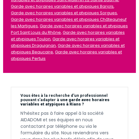
Garde avec horaires variables et atypiques Barjols
,
Garde avec horaires variables et atypiques Sorgues
,
Garde avec horaires variables et atypiques Châteauneuf
les Martigues
,
Garde avec horaires variables et atypiques
Port Saint Louis du Rhône
,
Garde avec horaires variables
et atypiques Toulon
,
Garde avec horaires variables et
atypiques Draguignan
,
Garde avec horaires variables et
atypiques Beaucaire
,
Garde avec horaires variables et
atypiques Pertuis
Vous êtes à la recherche d’un professionnel
pouvant s’adapter à
une garde avec horaires
variables et atypiques à Rians
?
N’hésitez pas à faire appel à la société
AIDADOMI et ses équipes en nous
contactant par téléphone ou via le
formulaire du site. Nous reviendrons vers