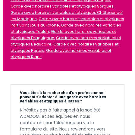
Garde avec horaires variables et atypiques Sorgues
,
Garde avec horaires variables et atypiques Châteauneuf
les Martigues
,
Garde avec horaires variables et atypiques
Port Saint Louis du Rhône
,
Garde avec horaires variables
et atypiques Toulon
,
Garde avec horaires variables et
atypiques Draguignan
,
Garde avec horaires variables et
atypiques Beaucaire
,
Garde avec horaires variables et
atypiques Pertuis
,
Garde avec horaires variables et
atypiques Rians
Vous êtes à la recherche d’un professionnel
pouvant s’adapter à
une garde avec horaires
variables et atypiques à Istres
?
N’hésitez pas à faire appel à la société
AIDADOMI et ses équipes en nous
contactant par téléphone ou via le
formulaire du site. Nous reviendrons vers