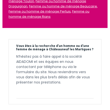
ménage Toulon
,
Femme ou homme de ménage
Draguignan
,
Femme ou homme de ménage Beaucaire
,
Femme ou homme de ménage Pertuis
,
Femme ou
homme de ménage Rians
Vous êtes à la recherche d’un homme ou d’une
femme de ménage à Châteauneuf les Martigues ?
N’hésitez pas à faire appel à la société
AIDADOMI et ses équipes en nous
contactant par téléphone ou via le
formulaire du site. Nous reviendrons vers
vous dans les plus brefs délais afin de vous
présenter nos prestations.
Contactez-nous