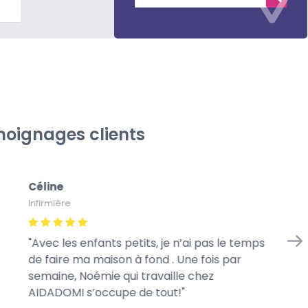
lus
oignages clients
Céline
Gé
Infirmière
À l
Avec les enfants petits, je n’ai pas le temps
Me
de faire ma maison à fond . Une fois par
we
semaine, Noémie qui travaille chez
mo
AIDADOMI s’occupe de tout!
ra