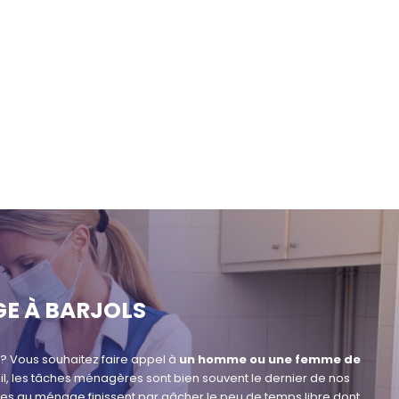
E À BARJOLS
? Vous souhaitez faire appel à
un homme ou une femme de
l, les tâches ménagères sont bien souvent le dernier de nos
ées au ménage finissent par gâcher le peu de temps libre dont