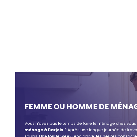
FEMME OU HOMME DE MÉNAG
Vous n’avez pas le temps de faire le ménage chez vous 
ménage à Barjols ?
Après une longue journée de travai
soucis. Une fois le week-end arrivé, les heures consacr