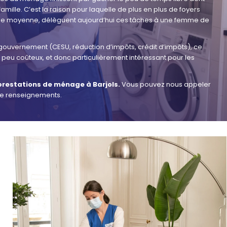
famille. C’est la raison pour laquelle de plus en plus de foyers
asse moyenne, délèguent aujourd’hui ces tâches à une femme de
 gouvernement (CESU, réduction d’impôts, crédit d’impôts), ce
t peu coûteux, et donc particulièrement intéressant pour les
prestations de ménage à Barjols.
Vous pouvez nous appeler
 de renseignements.