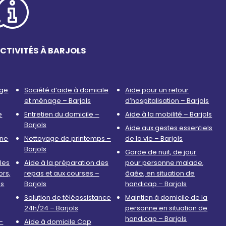
CTIVITÉS À BARJOLS
age
Société d’aide à domicile
Aide pour un retour
et ménage – Barjols
d’hospitalisation – Barjols
e
Entretien du domicile –
Aide à la mobilité – Barjols
Barjols
Aide aux gestes essentiels
nne
Nettoyage de printemps –
de la vie – Barjols
Barjols
Garde de nuit, de jour
les
Aide à la préparation des
pour personne malade,
ors,
repas et aux courses –
âgée, en situation de
ls
Barjols
handicap – Barjols
Solution de téléassistance
Maintien à domicile de la
24h/24 – Barjols
personne en situation de
handicap – Barjols
–
Aide à domicile Cap