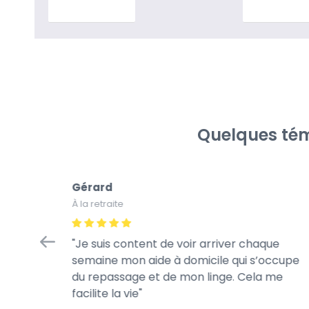
En savoir plus
En savoir p
Quelques tém
Gérard
À la retraite
tretien
Je suis content de voir arriver chaque
à la
semaine mon aide à domicile qui s’occupe
rès
du repassage et de mon linge. Cela me
te de son
facilite la vie