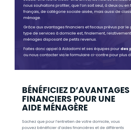
nous souhaitons profiter, que l’on soit seul, à deux ou en 
français, de catégorie sociale aisée, mais aussi de cl
ménage.
Grâce aux avantages financiers et fiscaux prévus par le
type de services à domicile est, finalement, relativemen
ménages disposant de petits revenus.
Faites donc appel à Aidadomi et ses équipes pour
des 
ou nous contacter via le formulaire ci-contre pour plus
BÉNÉFICIEZ D’AVANTAGES
FINANCIERS POUR UNE
AIDE MÉNAGÈRE
Sachez que pour l’entretien de votre domicile, vous
pouvez bénéficier d’aides financières et de différents