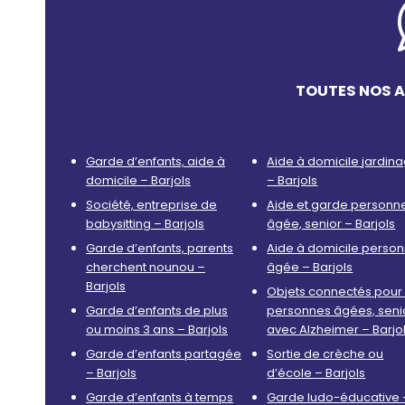
TOUTES NOS A
Garde d’enfants, aide à
Aide à domicile jardin
domicile – Barjols
– Barjols
Société, entreprise de
Aide et garde personn
babysitting – Barjols
âgée, senior – Barjols
Garde d’enfants, parents
Aide à domicile perso
cherchent nounou –
âgée – Barjols
Barjols
Objets connectés pour 
Garde d’enfants de plus
personnes âgées, seni
ou moins 3 ans – Barjols
avec Alzheimer – Barjo
Garde d’enfants partagée
Sortie de crèche ou
– Barjols
d’école – Barjols
Garde d’enfants à temps
Garde ludo-éducative 