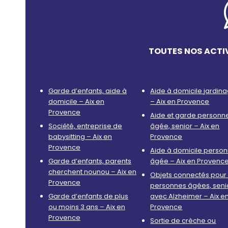
TOUTES NOS ACTIV
Garde d’enfants, aide à
Aide à domicile jardin
domicile – Aix en
– Aix en Provence
Provence
Aide et garde personn
Société, entreprise de
âgée, senior – Aix en
babysitting – Aix en
Provence
Provence
Aide à domicile perso
Garde d’enfants, parents
âgée – Aix en Provenc
cherchent nounou – Aix en
Objets connectés pour 
Provence
personnes âgées, seni
Garde d’enfants de plus
avec Alzheimer – Aix e
ou moins 3 ans – Aix en
Provence
Provence
Sortie de crèche ou