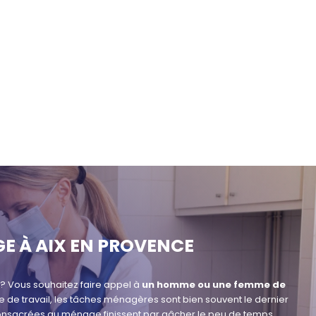
 À AIX EN PROVENCE
? Vous souhaitez faire appel à
un homme ou une femme de
 de travail, les tâches ménagères sont bien souvent le dernier
 consacrées au ménage finissent par gâcher le peu de temps