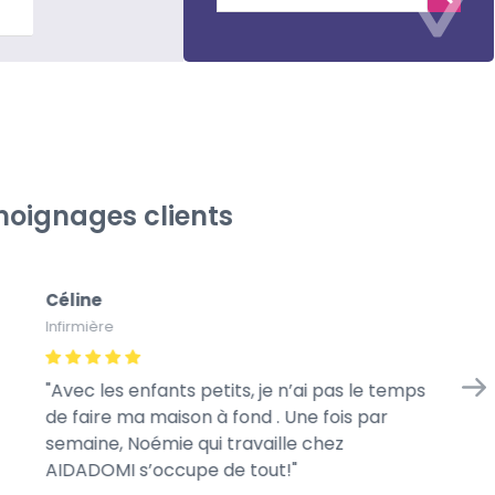
lus
oignages clients
Céline
Gé
Infirmière
À l
Avec les enfants petits, je n’ai pas le temps
Me
de faire ma maison à fond . Une fois par
we
semaine, Noémie qui travaille chez
mo
AIDADOMI s’occupe de tout!
ra