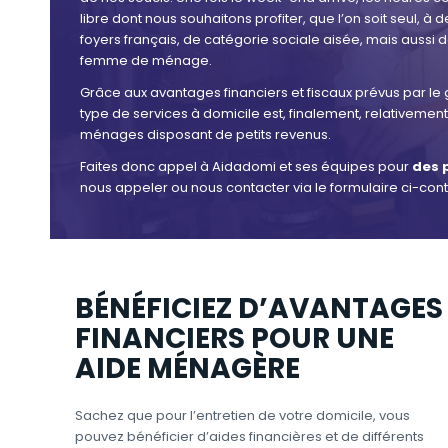
libre dont nous souhaitons profiter, que l’on soit seul, à 
foyers français, de catégorie sociale aisée, mais aussi
femme de ménage.
Grâce aux avantages financiers et fiscaux prévus par le
type de services à domicile est, finalement, relativemen
ménages disposant de petits revenus.
Faites donc appel à Aidadomi et ses équipes pour
des 
nous appeler ou nous contacter via le formulaire ci-con
BÉNÉFICIEZ D’AVANTAGES
FINANCIERS POUR UNE
AIDE MÉNAGÈRE
Sachez que pour l’entretien de votre domicile, vous
pouvez bénéficier d’aides financières et de différents