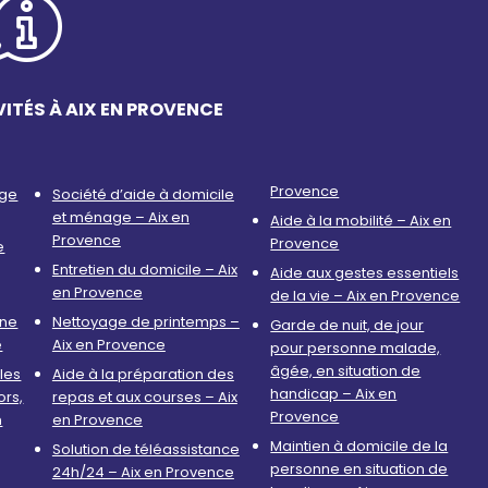
ITÉS À AIX EN PROVENCE
Provence
age
Société d’aide à domicile
et ménage – Aix en
Aide à la mobilité – Aix en
Provence
Provence
e
Entretien du domicile – Aix
Aide aux gestes essentiels
en Provence
de la vie – Aix en Provence
nne
Nettoyage de printemps –
Garde de nuit, de jour
e
Aix en Provence
pour personne malade,
âgée, en situation de
les
Aide à la préparation des
handicap – Aix en
ors,
repas et aux courses – Aix
Provence
n
en Provence
Maintien à domicile de la
Solution de téléassistance
personne en situation de
24h/24 – Aix en Provence