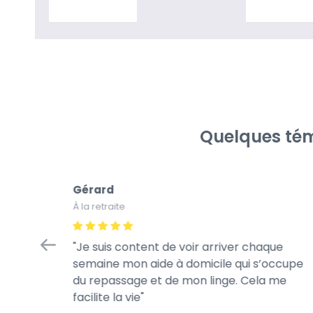
En savoir plus
En savoir p
Quelques tém
Gérard
À la retraite
tretien
Je suis content de voir arriver chaque
à la
semaine mon aide à domicile qui s’occupe
rès
du repassage et de mon linge. Cela me
te de son
facilite la vie