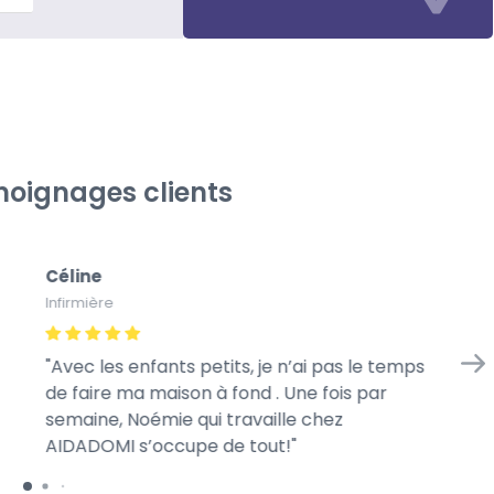
oignages clients
Céline
Gé
Infirmière
À l
Avec les enfants petits, je n’ai pas le temps
Me
de faire ma maison à fond . Une fois par
we
semaine, Noémie qui travaille chez
mo
AIDADOMI s’occupe de tout!
ra