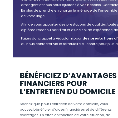
arrangent et nous nous ajustons à vos besoins. Contact
En plus de prendre en charge le ménage de l’ensemble
de votre linge.
Afin de vous apporter des prestations de qualités, toute
diplôme reconnu par l’État et d’une solide expérience 
Faites donc appel à Aidadomi pour
des prestations d’
ou nous contacter via le formulaire ci-contre pour plus
BÉNÉFICIEZ D’AVANTAGES
FINANCIERS POUR
L’ENTRETIEN DU DOMICILE
Sachez que pour l’entretien de votre domicile, vous
pouvez bénéficier d’aides financières et de différents
avantages. En effet, en fonction de votre situation, de