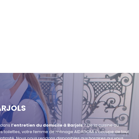
ARJOLS
e dans
l’entretien du domicile à Barjols
? De la cuisine au
 les toilettes, votre femme de ménage AIDADOMI s’occupe de tout
 intimité. Nous nous rendons disponibles aux horaires qui vous