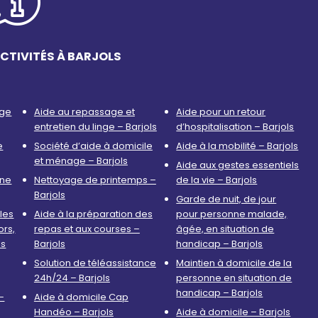
CTIVITÉS À BARJOLS
age
Aide au repassage et
Aide pour un retour
entretien du linge – Barjols
d’hospitalisation – Barjols
e
Société d’aide à domicile
Aide à la mobilité – Barjols
et ménage – Barjols
Aide aux gestes essentiels
nne
Nettoyage de printemps –
de la vie – Barjols
Barjols
Garde de nuit, de jour
les
Aide à la préparation des
pour personne malade,
ors,
repas et aux courses –
âgée, en situation de
ls
Barjols
handicap – Barjols
Solution de téléassistance
Maintien à domicile de la
24h/24 – Barjols
personne en situation de
handicap – Barjols
–
Aide à domicile Cap
Handéo – Barjols
Aide à domicile – Barjols