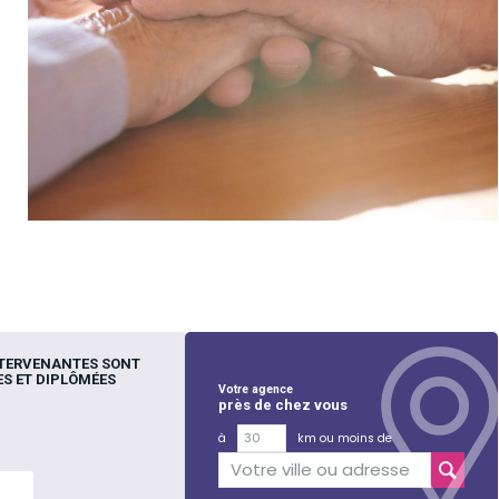
NTERVENANTES SONT
S ET DIPLÔMÉES
Votre agence
près de chez vous
à
km ou moins de
lus