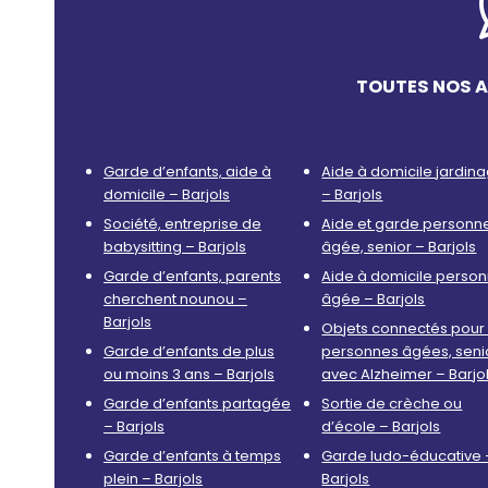
TOUTES NOS A
Garde d’enfants, aide à
Aide à domicile jardin
domicile – Barjols
– Barjols
Société, entreprise de
Aide et garde personn
babysitting – Barjols
âgée, senior – Barjols
Garde d’enfants, parents
Aide à domicile perso
cherchent nounou –
âgée – Barjols
Barjols
Objets connectés pour 
Garde d’enfants de plus
personnes âgées, seni
ou moins 3 ans – Barjols
avec Alzheimer – Barjo
Garde d’enfants partagée
Sortie de crèche ou
– Barjols
d’école – Barjols
Garde d’enfants à temps
Garde ludo-éducative 
plein – Barjols
Barjols