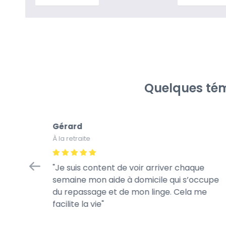
Quelques tém
Gérard
À la retraite
tretien
Je suis content de voir arriver chaque
à la
semaine mon aide à domicile qui s’occupe
rès
du repassage et de mon linge. Cela me
te de son
facilite la vie