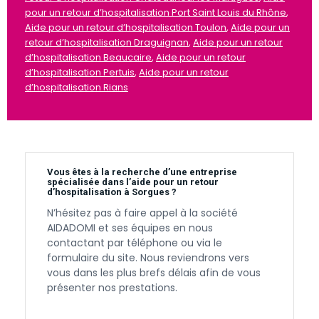
pour un retour d’hospitalisation Port Saint Louis du Rhône
,
Aide pour un retour d’hospitalisation Toulon
,
Aide pour un
retour d’hospitalisation Draguignan
,
Aide pour un retour
d’hospitalisation Beaucaire
,
Aide pour un retour
d’hospitalisation Pertuis
,
Aide pour un retour
d’hospitalisation Rians
Vous êtes à la recherche d’une entreprise
spécialisée dans l’aide pour un retour
d’hospitalisation à Sorgues ?
N’hésitez pas à faire appel à la société
AIDADOMI et ses équipes en nous
contactant par téléphone ou via le
formulaire du site. Nous reviendrons vers
vous dans les plus brefs délais afin de vous
présenter nos prestations.