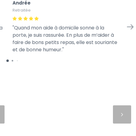
Andrée
Gi
Retraitée
À l
a
Quand mon aide à domicile sonne à la
Je
porte, je suis rassurée. En plus de m’aider à
ma
faire de bons petits repas, elle est souriante
ga
et de bonne humeur.
me
Suivant