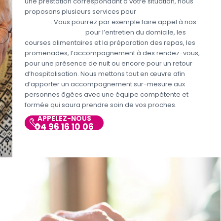
une prestation correspondant à votre situation, nous
proposons plusieurs services pour
prendre soin des
seniors
. Vous pourrez par exemple faire appel à nos
aides à domicile
pour l’entretien du domicile, les
courses alimentaires et la préparation des repas, les
promenades, l’accompagnement à des rendez-vous,
pour une présence de nuit ou encore pour un retour
d’hospitalisation. Nous mettons tout en œuvre afin
d’apporter un accompagnement sur-mesure aux
personnes âgées avec une équipe compétente et
formée qui saura prendre soin de vos proches.
APPELEZ-NOUS
04 96 16 10 06