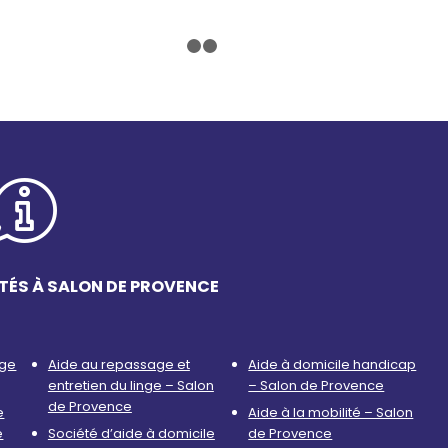
1
2
3
TÉS À SALON DE PROVENCE
age
Aide au repassage et
Aide à domicile handicap
entretien du linge – Salon
– Salon de Provence
de Provence
e
Aide à la mobilité – Salon
e
Société d’aide à domicile
de Provence