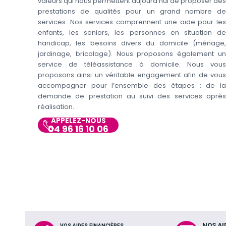
valeurs qui nous permettent aujourd’hui de proposer des
prestations de qualités pour un grand nombre de
services. Nos services comprennent une aide pour les
enfants, les seniors, les personnes en situation de
handicap, les besoins divers du domicile (ménage,
jardinage, bricolage). Nous proposons également un
service de téléassistance à domicile. Nous vous
proposons ainsi un véritable engagement afin de vous
accompagner pour l’ensemble des étapes : de la
demande de prestation au suivi des services après
réalisation.
APPELEZ-NOUS
04 96 16 10 06
NOS AI
VOS AIDES FINANCIÈRES