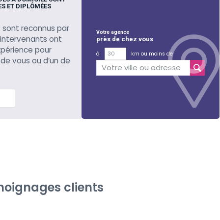
S ET DIPLÔMÉES
 sont reconnus par
Votre agence
s intervenants ont
près de chez vous
xpérience pour
à
km ou moins de
 de vous ou d’un de
lus
oignages clients