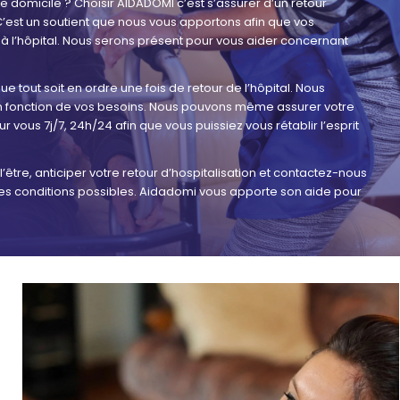
re domicile ? Choisir AIDADOMI c’est s’assurer d’un retour
 C’est un soutient que nous vous apportons afin que vos
 à l’hôpital. Nous serons présent pour vous aider concernant
e tout soit en ordre une fois de retour de l’hôpital. Nous
en fonction de vos besoins. Nous pouvons même assurer votre
vous 7j/7, 24h/24 afin que vous puissiez vous rétablir l’esprit
’être, anticiper votre retour d’hospitalisation et contactez-nous
res conditions possibles. Aidadomi vous apporte son aide pour