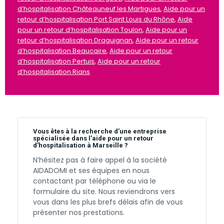
d’hospitalisation Châteauneuf les Martigues
,
Aide pour un
retour d’hospitalisation Port Saint Louis du Rhône
,
Aide
pour un retour d’hospitalisation Toulon
,
Aide pour un
retour d’hospitalisation Draguignan
,
Aide pour un retour
d’hospitalisation Beaucaire
,
Aide pour un retour
d’hospitalisation Pertuis
,
Aide pour un retour
d’hospitalisation Rians
Vous êtes à la recherche d’une entreprise
spécialisée dans l’aide pour un retour
d’hospitalisation à Marseille ?
N’hésitez pas à faire appel à la société
AIDADOMI et ses équipes en nous
contactant par téléphone ou via le
formulaire du site. Nous reviendrons vers
vous dans les plus brefs délais afin de vous
présenter nos prestations.