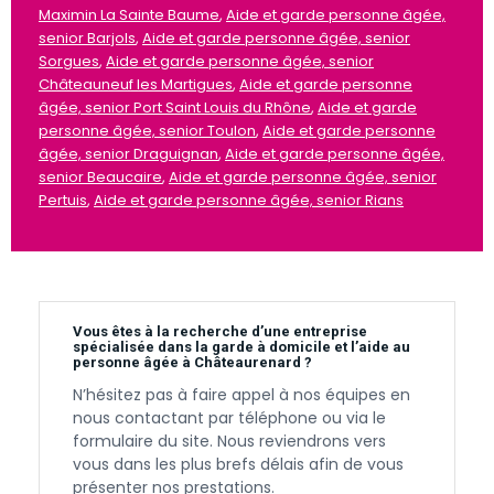
Maximin La Sainte Baume
,
Aide et garde personne âgée,
senior Barjols
,
Aide et garde personne âgée, senior
Sorgues
,
Aide et garde personne âgée, senior
Châteauneuf les Martigues
,
Aide et garde personne
âgée, senior Port Saint Louis du Rhône
,
Aide et garde
personne âgée, senior Toulon
,
Aide et garde personne
âgée, senior Draguignan
,
Aide et garde personne âgée,
senior Beaucaire
,
Aide et garde personne âgée, senior
Pertuis
,
Aide et garde personne âgée, senior Rians
Vous êtes à la recherche d’une entreprise
spécialisée dans la garde à domicile et l’aide au
personne âgée à Châteaurenard ?
N’hésitez pas à faire appel à nos équipes en
nous contactant par téléphone ou via le
formulaire du site. Nous reviendrons vers
vous dans les plus brefs délais afin de vous
présenter nos prestations.