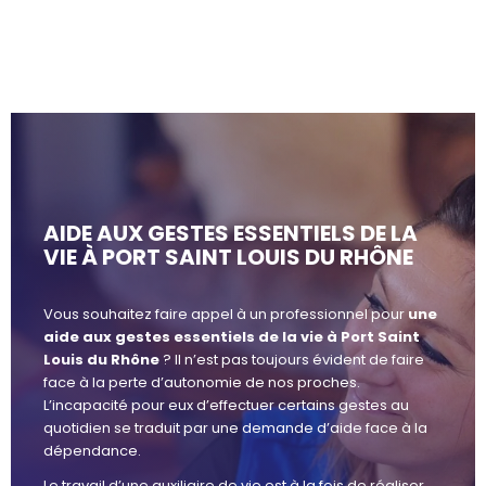
AIDE AUX GESTES ESSENTIELS DE LA
VIE À PORT SAINT LOUIS DU RHÔNE
Vous souhaitez faire appel à un professionnel pour
une
aide aux gestes essentiels de la vie à Port Saint
Louis du Rhône
? Il n’est pas toujours évident de faire
face à la perte d’autonomie de nos proches.
L’incapacité pour eux d’effectuer certains gestes au
quotidien se traduit par une demande d’aide face à la
dépendance.
Le travail d’une auxiliaire de vie est à la fois de réaliser