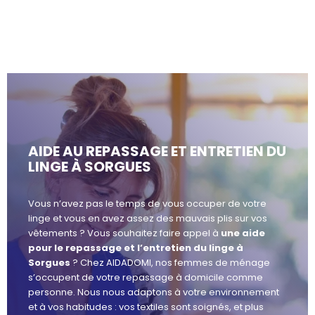
AIDE AU REPASSAGE ET ENTRETIEN DU
LINGE À SORGUES
Vous n’avez pas le temps de vous occuper de votre
linge et vous en avez assez des mauvais plis sur vos
vêtements ? Vous souhaitez faire appel à
une aide
pour le repassage et l’entretien du linge à
Sorgues
? Chez AIDADOMI, nos femmes de ménage
s’occupent de votre repassage à domicile comme
personne. Nous nous adaptons à votre environnement
et à vos habitudes : vos textiles sont soignés, et plus