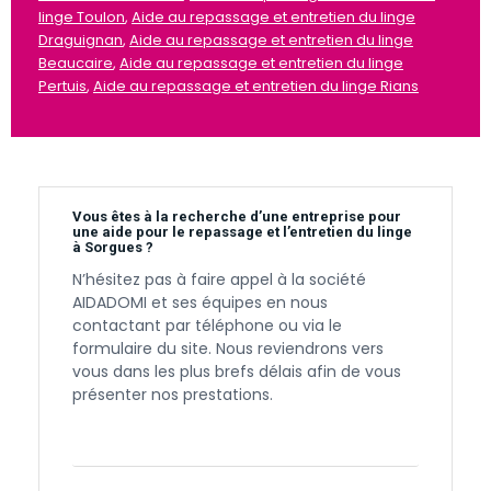
linge Toulon
,
Aide au repassage et entretien du linge
Draguignan
,
Aide au repassage et entretien du linge
Beaucaire
,
Aide au repassage et entretien du linge
Pertuis
,
Aide au repassage et entretien du linge Rians
Vous êtes à la recherche d’une entreprise pour
une aide pour le repassage et l’entretien du linge
à Sorgues ?
N’hésitez pas à faire appel à la société
AIDADOMI et ses équipes en nous
contactant par téléphone ou via le
formulaire du site. Nous reviendrons vers
vous dans les plus brefs délais afin de vous
présenter nos prestations.
Contactez-nous