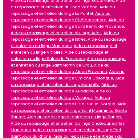
Aide au repassage et entretien du linge Bédarrides, Aide
au repassage et entretien du linge Vedène, Aide au
repassage et entretien du linge Le Pontet,
Aide au
repassage et entretien du linge Châteaurenard
,
Aide au
repassage et entretien du linge Saint Rémy de Provence
,
Aide au repassage et entretien du linge Arles
,
Aide au
repassage et entretien du linge Istres
,
Aide au repassage
et entretien du linge Martigues
,
Aide au repassage et
entretien du linge Vitrolles
,
Aide au repassage et
entretien du linge Salon de Provence
,
Aide au repassage
et entretien du linge Saint Martin de Crau
,
Aide au
repassage et entretien du linge Aix en Provence
,
Aide au
repassage et entretien du linge Simiane Collongue
,
Aide
au repassage et entretien du linge Marseille
,
Aide au
repassage et entretien du linge Aubagne
,
Aide au
repassage et entretien du linge Varages
,
Aide au
repassage et entretien du linge L’Isle-sur-la-Sorgue
,
Aide
au repassage et entretien du linge Saint Maximin La Sainte
Baume
,
Aide au repassage et entretien du linge Barjols
,
Aide au repassage et entretien du linge Châteauneuf les
Martigues
,
Aide au repassage et entretien du linge Port
Saint Louis du Rhône
,
Aide au repassage et entretien du