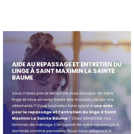
AIDE AU REPASSAGE ET ENTRETIEN DU
LINGE À SAINT MAXIMIN LA SAINTE
BAUME
Vous n’avez pas le temps de vous occuper de votre
linge et vous en avez assez des mauvais plis sur vos
vêtements ? Vous souhaitez faire appel à
une aide
pour le repassage et l’entretien du linge à Saint
Maximin La Sainte Baume
? Chez AIDADOMI, nos
femmes de ménage s’occupent de votre repassage à
domicile comme personne. Nous nous adaptons à