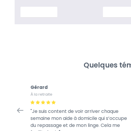
En savoir plus
En savoir p
Quelques tém
Gérard
À la retraite
tretien
Je suis content de voir arriver chaque
à la
semaine mon aide à domicile qui s’occupe
rès
du repassage et de mon linge. Cela me