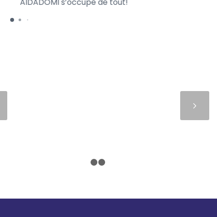
AIDADOMI s’occupe de tout!
ra
Suivant
1
2
3