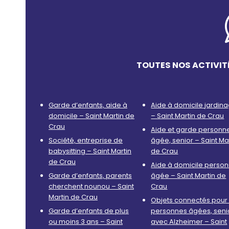
TOUTES NOS ACTIVIT
Garde d’enfants, aide à
Aide à domicile jardin
domicile – Saint Martin de
– Saint Martin de Crau
Crau
Aide et garde personn
Société, entreprise de
âgée, senior – Saint Ma
babysitting – Saint Martin
de Crau
de Crau
Aide à domicile perso
Garde d’enfants, parents
âgée – Saint Martin de
cherchent nounou – Saint
Crau
Martin de Crau
Objets connectés pour 
Garde d’enfants de plus
personnes âgées, seni
ou moins 3 ans – Saint
avec Alzheimer – Saint