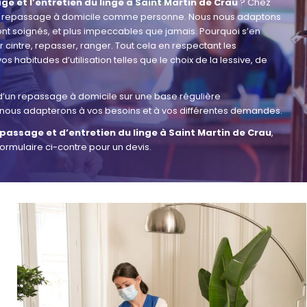
ge et l’entretien du linge à Saint Martin de Crau
? Chez
 repassage à domicile comme personne. Nous nous adaptons
sont soignés, et plus impeccables que jamais. Pourquoi s’en
r cintre, repasser, ranger. Tout cela en respectant les
 habitudes d’utilisation telles que le choix de la lessive, de
 d’un repassage à domicile sur une base régulière
nous adapterons à vos besoins et à vos différentes demandes.
passage et d’entretien du linge à Saint Martin de Crau
,
formulaire ci-contre pour un devis.