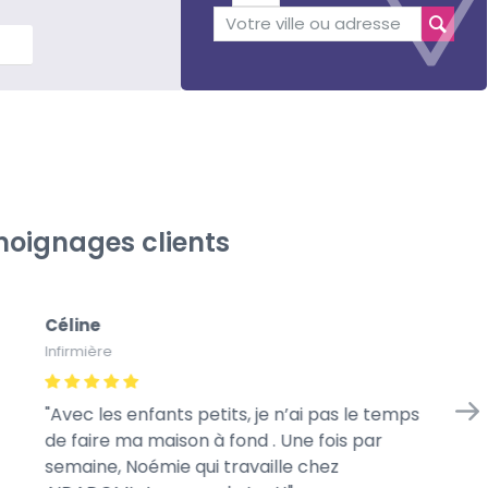
lus
oignages clients
Céline
Gé
Infirmière
À l
Avec les enfants petits, je n’ai pas le temps
Me
de faire ma maison à fond . Une fois par
we
semaine, Noémie qui travaille chez
mo