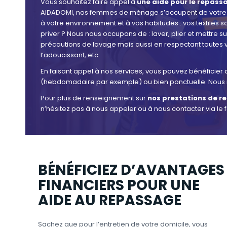
Vous souhaitez faire appel à
une aide pour le repassa
AIDADOMI, nos femmes de ménage s’occupent de votre
à votre environnement et à vos habitudes : vos textiles 
priver ? Nous nous occupons de : laver, plier et mettre su
précautions de lavage mais aussi en respectant toutes vos
l’adoucissant, etc.
En faisant appel à nos services, vous pouvez bénéficier
(hebdomadaire par exemple) ou bien ponctuelle. Nous 
Pour plus de renseignement sur
nos prestations de re
n’hésitez pas à nous appeler ou à nous contacter via le 
BÉNÉFICIEZ D’AVANTAGES
FINANCIERS POUR UNE
AIDE AU REPASSAGE
Sachez que pour l’entretien de votre domicile, vous