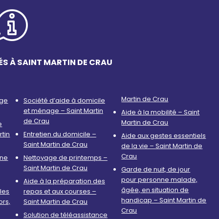
ÉS À SAINT MARTIN DE CRAU
Martin de Crau
age
Société d’aide à domicile
et ménage – Saint Martin
Aide à la mobilité – Saint
de Crau
Martin de Crau
e
rtin
Entretien du domicile –
Aide aux gestes essentiels
Saint Martin de Crau
de la vie – Saint Martin de
Crau
nne
Nettoyage de printemps –
Saint Martin de Crau
Garde de nuit, de jour
pour personne malade,
Aide à la préparation des
âgée, en situation de
les
repas et aux courses –
handicap – Saint Martin de
ors,
Saint Martin de Crau
Crau
Solution de téléassistance