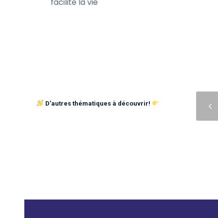
te de son
facilite la vie
Précédent
D’autres thématiques à découvrir!