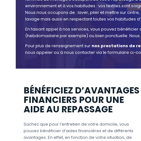
environnement et à vos habitudes : vos textiles sont soi
Nous nous occupons de : laver, plier et mettre sur cintre
lavage mais aussi en respectant toutes vos habitudes d’uti
En faisant appel à nos services, vous pouvez bénéficier
(hebdomadaire par exemple) ou bien ponctuelle. Nous 
Pour plus de renseignement sur
nos prestations de re
nous appeler ou à nous contacter via le formulaire ci-co
BÉNÉFICIEZ D’AVANTAGES
FINANCIERS POUR UNE
AIDE AU REPASSAGE
Sachez que pour l’entretien de votre domicile, vous
pouvez bénéficier d’aides financières et de différents
avantages. En effet, en fonction de votre situation, de