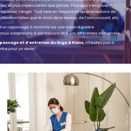
gnés, et plus impeccables que jamais. Pourquoi s’en priver ?
, repasser, ranger. Tout cela en respectant les précautions de
lisation telles que le choix de la lessive, de l’adoucissant, etc.
 d’un repassage à domicile sur une base régulière
nous adapterons à vos besoins et à vos différentes demandes.
passage et d’entretien du linge à Rians
, n’hésitez pas à
ntre pour un devis.