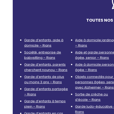
TOUTES NOS 
Garde d’enfants, aide à
Aide à domicile jardin
domicile – Rians
– Rians
Société, entreprise de
Aide et garde personn
babysitting – Rians
âgée, senior – Rians
Garde d’enfants, parents
Aide à domicile perso
cherchent nounou – Rians
âgée – Rians
Garde d’enfants de plus
Objets connectés pour 
ou moins 3 ans – Rians
personnes âgées, seni
avec Alzheimer – Rians
Garde d’enfants partagée
– Rians
Sortie de crèche ou
d’école – Rians
Garde d’enfants à temps
plein – Rians
Garde ludo-éducative 
Rians
Garde d’enfants en cas