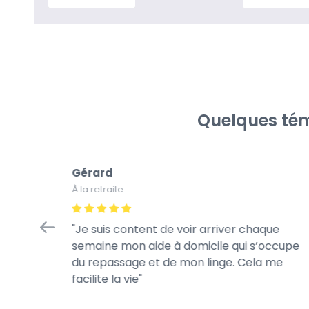
Quelques tém
Gérard
À la retraite
tretien
Je suis content de voir arriver chaque
à la
semaine mon aide à domicile qui s’occupe
rès
du repassage et de mon linge. Cela me
te de son
facilite la vie