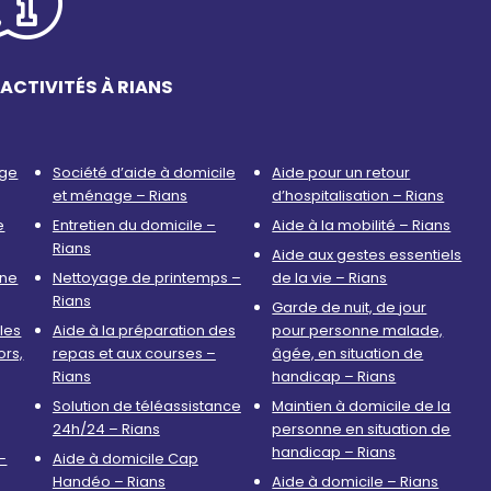
ACTIVITÉS À RIANS
age
Société d’aide à domicile
Aide pour un retour
et ménage – Rians
d’hospitalisation – Rians
e
Entretien du domicile –
Aide à la mobilité – Rians
Rians
Aide aux gestes essentiels
nne
Nettoyage de printemps –
de la vie – Rians
Rians
Garde de nuit, de jour
les
Aide à la préparation des
pour personne malade,
ors,
repas et aux courses –
âgée, en situation de
Rians
handicap – Rians
Solution de téléassistance
Maintien à domicile de la
24h/24 – Rians
personne en situation de
handicap – Rians
–
Aide à domicile Cap
Handéo – Rians
Aide à domicile – Rians