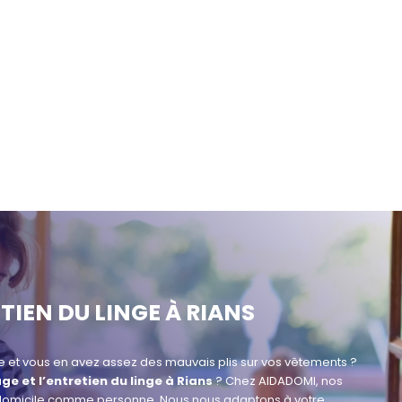
TIEN DU LINGE À RIANS
e et vous en avez assez des mauvais plis sur vos vêtements ?
ge et l’entretien du linge à Rians
? Chez AIDADOMI, nos
omicile comme personne. Nous nous adaptons à votre