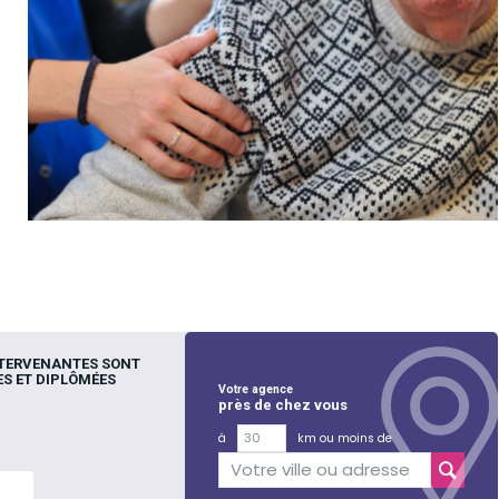
NTERVENANTES SONT
S ET DIPLÔMÉES
Votre agence
près de chez vous
à
km ou moins de
lus