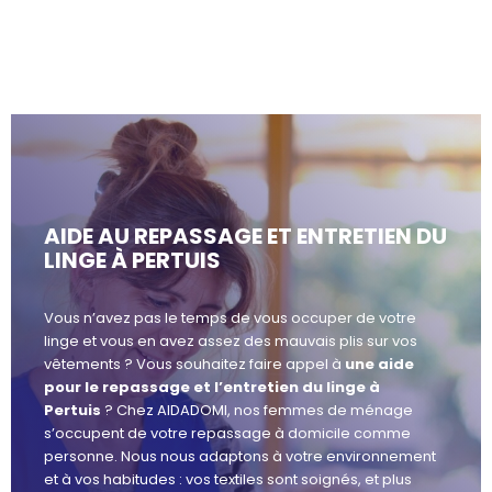
AIDE AU REPASSAGE ET ENTRETIEN DU
LINGE À PERTUIS
Vous n’avez pas le temps de vous occuper de votre
linge et vous en avez assez des mauvais plis sur vos
vêtements ? Vous souhaitez faire appel à
une aide
pour le repassage et l’entretien du linge à
Pertuis
? Chez AIDADOMI, nos femmes de ménage
s’occupent de votre repassage à domicile comme
personne. Nous nous adaptons à votre environnement
et à vos habitudes : vos textiles sont soignés, et plus