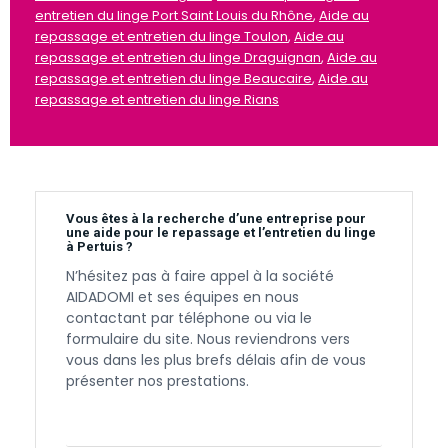
entretien du linge Port Saint Louis du Rhône
,
Aide au
repassage et entretien du linge Toulon
,
Aide au
repassage et entretien du linge Draguignan
,
Aide au
repassage et entretien du linge Beaucaire
,
Aide au
repassage et entretien du linge Rians
Vous êtes à la recherche d’une entreprise pour
une aide pour le repassage et l’entretien du linge
à Pertuis ?
N’hésitez pas à faire appel à la société
AIDADOMI et ses équipes en nous
contactant par téléphone ou via le
formulaire du site. Nous reviendrons vers
vous dans les plus brefs délais afin de vous
présenter nos prestations.
Contactez-nous