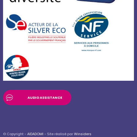
AUDIO ASSISTANCE
© Copyright -
AIDADOMI
- Site réalisé par
Winsiders