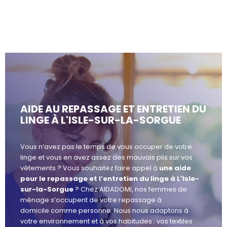
AIDE AU REPASSAGE ET ENTRETIEN DU
LINGE À L'ISLE-SUR-LA-SORGUE
Vous n’avez pas le temps de vous occuper de votre
linge et vous en avez assez des mauvais plis sur vos
vêtements ? Vous souhaitez faire appel à
une aide
pour le repassage et l’entretien du linge à L'Isle-
sur-la-Sorgue
? Chez AIDADOMI, nos femmes de
ménage s’occupent de votre repassage à
domicile comme personne. Nous nous adaptons à
votre environnement et à vos habitudes : vos textiles