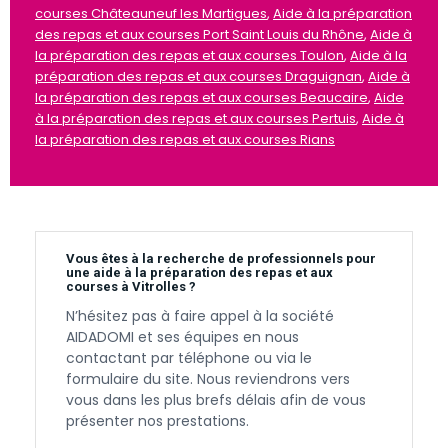
courses Châteauneuf les Martigues
,
Aide à la préparation
des repas et aux courses Port Saint Louis du Rhône
,
Aide à
la préparation des repas et aux courses Toulon
,
Aide à la
préparation des repas et aux courses Draguignan
,
Aide à
la préparation des repas et aux courses Beaucaire
,
Aide
à la préparation des repas et aux courses Pertuis
,
Aide à
la préparation des repas et aux courses Rians
Vous êtes à la recherche de professionnels pour
une aide à la préparation des repas et aux
courses à Vitrolles ?
N’hésitez pas à faire appel à la société
AIDADOMI et ses équipes en nous
contactant par téléphone ou via le
formulaire du site. Nous reviendrons vers
vous dans les plus brefs délais afin de vous
présenter nos prestations.