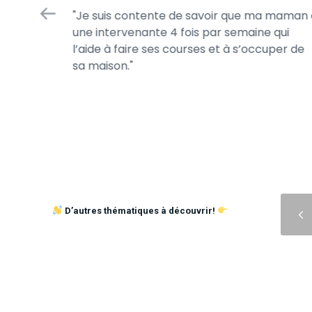
in
Je suis contente de savoir que ma maman 
iaire de
une intervenante 4 fois par semaine qui
 et à
l’aide à faire ses courses et à s’occuper de
hydraté.
sa maison.
Précédent
D’autres thématiques à découvrir!