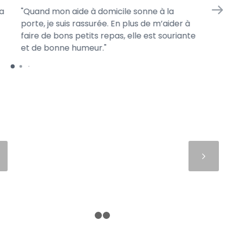
a
Quand mon aide à domicile sonne à la
Je
porte, je suis rassurée. En plus de m’aider à
ma
faire de bons petits repas, elle est souriante
ga
et de bonne humeur.
me
Suivant
1
2
3