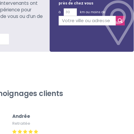
s intervenants ont
près de chez vous
xpérience pour
à
km ou moins de
 de vous ou d’un de
lus
oignages clients
Andrée
Gi
Retraitée
À l