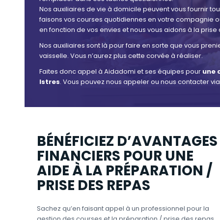
Nos auxiliaires de vie à domicile peuvent vous fournir t
faisons vos courses quotidiennes en votre compagnie ou
en fonction de vos envies et nous vous aidons à la prise
Nos auxiliaires sont là pour faire en sorte que vous preni
vaisselle. Vous n’aurez plus cette corvée à réaliser.
Faites donc appel à Aidadomi et ses équipes pour
une a
Istres
. Vous pouvez nous appeler ou nous contacter via
BÉNÉFICIEZ D’AVANTAGES
FINANCIERS POUR UNE
AIDE À LA PRÉPARATION /
PRISE DES REPAS
Sachez qu’en faisant appel à un professionnel pour la
gestion des courses et la préparation / prise des repas,