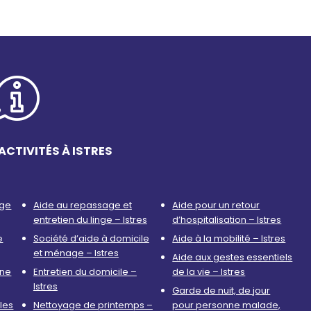
ACTIVITÉS À ISTRES
age
Aide au repassage et
Aide pour un retour
entretien du linge – Istres
d’hospitalisation – Istres
e
Société d’aide à domicile
Aide à la mobilité – Istres
et ménage – Istres
Aide aux gestes essentiels
nne
Entretien du domicile –
de la vie – Istres
Istres
Garde de nuit, de jour
les
Nettoyage de printemps –
pour personne malade,