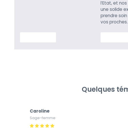
l’Etat, et no
une solide e
prendre soin
vos proches.
En savoir plus
En savoir p
Quelques tém
Caroline
Sage-femme