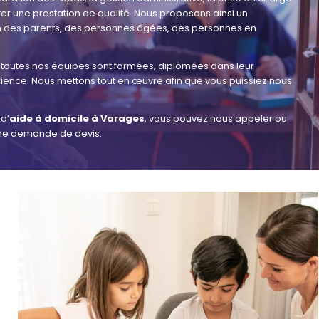
 une prestation de qualité. Nous proposons ainsi un
 des parents, des personnes âgées, des personnes en
e toutes nos équipes sont formées, diplômées dans leur
ence. Nous mettons tout en œuvre afin que vous puissiez nous
 d’
aide à domicile à Varages
, vous pouvez nous appeler ou
 une demande de devis.