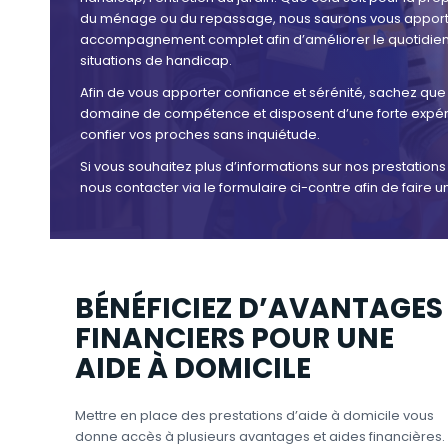
du ménage ou du repassage, nous saurons vous apporter
accompagnement complet afin d’améliorer le quotidien
situations de handicap.
Afin de vous apporter confiance et sérénité, sachez qu
domaine de compétence et disposent d’une forte expéri
confier vos proches sans inquiétude.
Si vous souhaitez plus d’informations sur nos prestations
nous contacter via le formulaire ci-contre afin de faire
BÉNÉFICIEZ D’AVANTAGES
FINANCIERS POUR UNE
AIDE À DOMICILE
Mettre en place des prestations d’aide à domicile vous
donne accès à plusieurs avantages et aides financières.