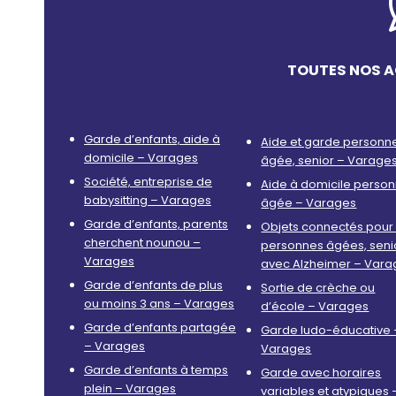
TOUTES NOS A
Garde d’enfants, aide à
Aide et garde personn
domicile – Varages
âgée, senior – Varage
Société, entreprise de
Aide à domicile perso
babysitting – Varages
âgée – Varages
Garde d’enfants, parents
Objets connectés pour 
cherchent nounou –
personnes âgées, seni
Varages
avec Alzheimer – Vara
Garde d’enfants de plus
Sortie de crèche ou
ou moins 3 ans – Varages
d’école – Varages
Garde d’enfants partagée
Garde ludo-éducative 
– Varages
Varages
Garde d’enfants à temps
Garde avec horaires
plein – Varages
variables et atypiques 