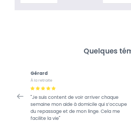
Quelques tém
Gérard
À la retraite
tretien
Je suis content de voir arriver chaque
à la
semaine mon aide à domicile qui s’occupe
rès
du repassage et de mon linge. Cela me
te de son
facilite la vie