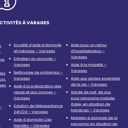
CTIVITÉS À VARAGES
Société d’aide à domicile
Aide pour un retour
e
et ménage – Varages
d’hospitalisation –
s
Varages
Entretien du domicile –
nne
Varages
Aide à la mobilité –
Varages
Nettoyage de printemps –
les
Varages
Aide aux gestes essentiels
ors,
de la vie – Varages
ges
Aide à la préparation des
repas et aux courses –
Garde de nuit, de jour
Varages
pour personne malade,
âgée, en situation de
Solution de téléassistance
–
handicap – Varages
24h/24 – Varages
Maintien à domicile de la
Aide à domicile Cap
personne en situation de
Handéo – Varages
–