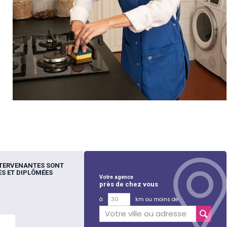
NTERVENANTES SONT
S ET DIPLÔMÉES
Votre agence
près de chez vous
à
km ou moins de
lus