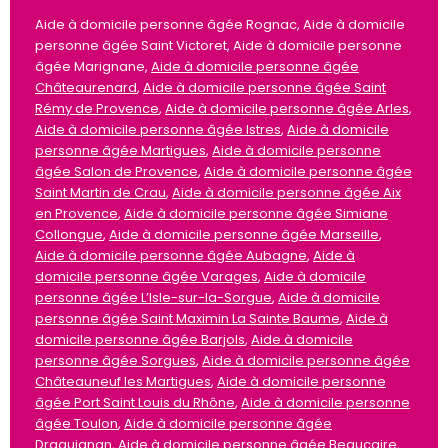
Aide à domicile personne âgée Rognac, Aide à domicile
personne âgée Saint Victoret, Aide à domicile personne
âgée Marignane,
Aide à domicile personne âgée
Châteaurenard
,
Aide à domicile personne âgée Saint
Rémy de Provence
,
Aide à domicile personne âgée Arles
,
Aide à domicile personne âgée Istres
,
Aide à domicile
personne âgée Martigues
,
Aide à domicile personne
âgée Salon de Provence
,
Aide à domicile personne âgée
Saint Martin de Crau
,
Aide à domicile personne âgée Aix
en Provence
,
Aide à domicile personne âgée Simiane
Collongue
,
Aide à domicile personne âgée Marseille
,
Aide à domicile personne âgée Aubagne
,
Aide à
domicile personne âgée Varages
,
Aide à domicile
personne âgée L’Isle-sur-la-Sorgue
,
Aide à domicile
personne âgée Saint Maximin La Sainte Baume
,
Aide à
domicile personne âgée Barjols
,
Aide à domicile
personne âgée Sorgues
,
Aide à domicile personne âgée
Châteauneuf les Martigues
,
Aide à domicile personne
âgée Port Saint Louis du Rhône
,
Aide à domicile personne
âgée Toulon
,
Aide à domicile personne âgée
Draguignan
,
Aide à domicile personne âgée Beaucaire
,