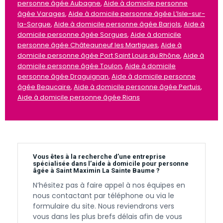
personne âgée Aubagne
,
Aide à domicile personne
âgée Varages
,
Aide à domicile personne âgée L’Isle-sur-
la-Sorgue
,
Aide à domicile personne âgée Barjols
,
Aide à
domicile personne âgée Sorgues
,
Aide à domicile
personne âgée Châteauneuf les Martigues
,
Aide à
domicile personne âgée Port Saint Louis du Rhône
,
Aide à
domicile personne âgée Toulon
,
Aide à domicile
personne âgée Draguignan
,
Aide à domicile personne
âgée Beaucaire
,
Aide à domicile personne âgée Pertuis
,
Aide à domicile personne âgée Rians
Vous êtes à la recherche d’une entreprise
spécialisée dans l’aide à domicile pour personne
âgée à Saint Maximin La Sainte Baume ?
N’hésitez pas à faire appel à nos équipes en
nous contactant par téléphone ou via le
formulaire du site. Nous reviendrons vers
vous dans les plus brefs délais afin de vous