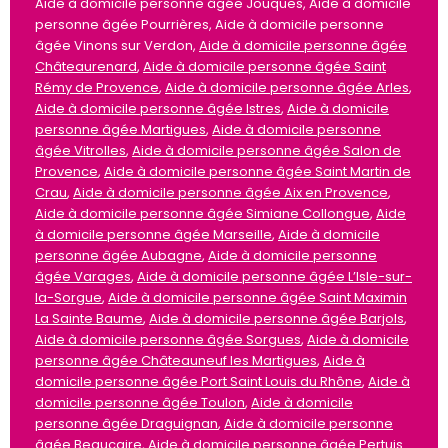
Aide à domicile personne âgée Jouques, Aide à domicile
personne âgée Pourrières, Aide à domicile personne
âgée Vinons sur Verdon,
Aide à domicile personne âgée
Châteaurenard
,
Aide à domicile personne âgée Saint
Rémy de Provence
,
Aide à domicile personne âgée Arles
,
Aide à domicile personne âgée Istres
,
Aide à domicile
personne âgée Martigues
,
Aide à domicile personne
âgée Vitrolles
,
Aide à domicile personne âgée Salon de
Provence
,
Aide à domicile personne âgée Saint Martin de
Crau
,
Aide à domicile personne âgée Aix en Provence
,
Aide à domicile personne âgée Simiane Collongue
,
Aide
à domicile personne âgée Marseille
,
Aide à domicile
personne âgée Aubagne
,
Aide à domicile personne
âgée Varages
,
Aide à domicile personne âgée L’Isle-sur-
la-Sorgue
,
Aide à domicile personne âgée Saint Maximin
La Sainte Baume
,
Aide à domicile personne âgée Barjols
,
Aide à domicile personne âgée Sorgues
,
Aide à domicile
personne âgée Châteauneuf les Martigues
,
Aide à
domicile personne âgée Port Saint Louis du Rhône
,
Aide à
domicile personne âgée Toulon
,
Aide à domicile
personne âgée Draguignan
,
Aide à domicile personne
âgée Beaucaire
,
Aide à domicile personne âgée Pertuis