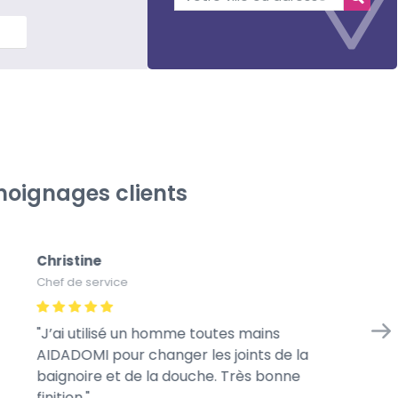
lus
oignages clients
Christine
Na
Chef de service
Ca
J’ai utilisé un homme toutes mains
A
AIDADOMI pour changer les joints de la
to
baignoire et de la douche. Très bonne
le
finition.
nic