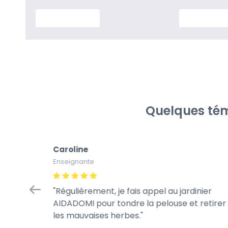
En savoir plus
En savoir p
Quelques tém
Caroline
Enseignante
op !!!
Régulièrement, je fais appel au jardinier
viable et
AIDADOMI pour tondre la pelouse et retirer
les mauvaises herbes.
s lors de