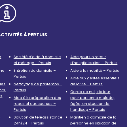
CTIVITÉS À PERTUIS
e
Société d’aide à domicile
Aide pour un retour
et ménage – Pertuis
d’hospitalisation – Pertuis
nne
Entretien du domicile –
Aide à la mobilité – Pertuis
Pertuis
Aide aux gestes essentiels
les
Nettoyage de printemps –
de la vie – Pertuis
ors,
Pertuis
Garde de nuit, de jour
is
Aide à la préparation des
pour personne malade,
repas et aux courses –
âgée, en situation de
Pertuis
handicap – Pertuis
–
Solution de téléassistance
Maintien à domicile de la
24h/24 – Pertuis
personne en situation de