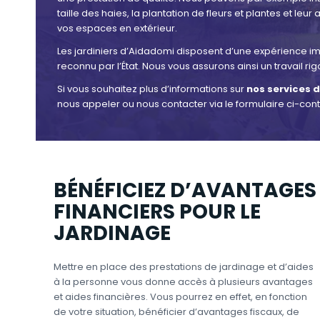
taille des haies, la plantation de fleurs et plantes et leur
vos espaces en extérieur.
Les jardiniers d’Aidadomi disposent d’une expérience i
reconnu par l’État. Nous vous assurons ainsi un travail 
Si vous souhaitez plus d’informations sur
nos services d
nous appeler ou nous contacter via le formulaire ci-cont
BÉNÉFICIEZ D’AVANTAGES
FINANCIERS POUR LE
JARDINAGE
Mettre en place des prestations de jardinage et d’aides
à la personne vous donne accès à plusieurs avantages
et aides financières. Vous pourrez en effet, en fonction
de votre situation, bénéficier d’avantages fiscaux, de