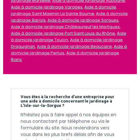
jardinage Marseille
,
Aide à domicile jardinage Aubagne
,
Aide à domicile jardinage Varages
,
Aide à domicile
jardinage Saint Maximin La Sainte Baume
,
Aide à domicile
jardinage Barjols
,
Aide à domicile jardinage Sorgues
,
Aide à domicile jardinage Châteauneuf les Martigues
,
Aide à domicile jardinage Port Saint Louis du Rhône
,
Aide
à domicile jardinage Toulon
,
Aide à domicile jardinage
Draguignan
,
Aide à domicile jardinage Beaucaire
,
Aide à
domicile jardinage Pertuis
,
Aide à domicile jardinage
Rians
Vous êtes à la recherche d’une entreprise pour
une aide à domicile concernant le jardinage à
L'Isle-sur-la-Sorgue ?
N’hésitez pas à faire appel à nos équipes en
nous contactant par téléphone ou via le
formulaire du site. Nous reviendrons vers
vous dans les plus brefs délais afin de vous