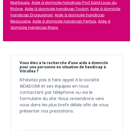
Martigues
,
Aide à domicile handicap Port Saint Louis du
Rhône
,
Aide à domicile handicap Toulon
,
Aide à domicile
handicap Draguignan
,
Aide à domicile handicap
Beaucaire
,
Aide à domicile handicap Pertuis
,
Aide à
domicile handicap Rians
Vous êtes à la recherche d’une aide à domicile
pour une personne en situation de handicap à
Vitrolles ?
N’hésitez pas à faire appel à la société
AIDADOMI et ses équipes en nous
contactant par téléphone ou via le
formulaire du site. Nous reviendrons vers
vous dans les plus brefs délais afin de vous
présenter nos prestations.
Contactez-nous