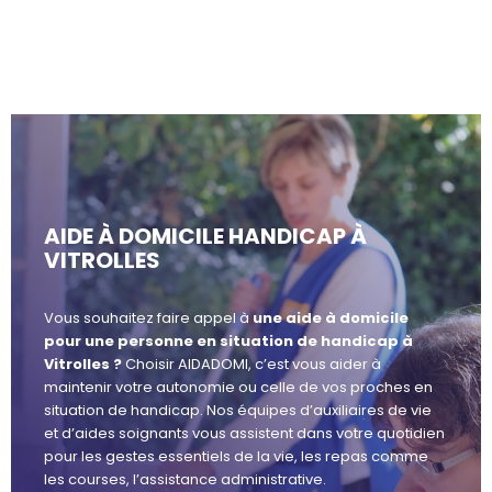
AIDE À DOMICILE HANDICAP À
VITROLLES
Vous souhaitez faire appel à
une aide à domicile
pour une personne en situation de handicap à
Vitrolles ?
Choisir AIDADOMI, c’est vous aider à
maintenir votre autonomie ou celle de vos proches en
situation de handicap. Nos équipes d’auxiliaires de vie
et d’aides soignants vous assistent dans votre quotidien
pour les gestes essentiels de la vie, les repas comme
les courses, l’assistance administrative.