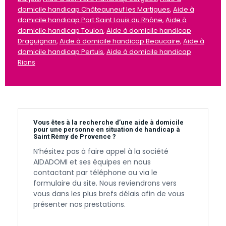
domicile handicap Châteauneuf les Martigues
,
Aide à
domicile handicap Port Saint Louis du Rhône
,
Aide à
domicile handicap Toulon
,
Aide à domicile handicap
Draguignan
,
Aide à domicile handicap Beaucaire
,
Aide à
domicile handicap Pertuis
,
Aide à domicile handicap
Rians
Vous êtes à la recherche d’une aide à domicile
pour une personne en situation de handicap à
Saint Rémy de Provence ?
N’hésitez pas à faire appel à la société
AIDADOMI et ses équipes en nous
contactant par téléphone ou via le
formulaire du site. Nous reviendrons vers
vous dans les plus brefs délais afin de vous
présenter nos prestations.