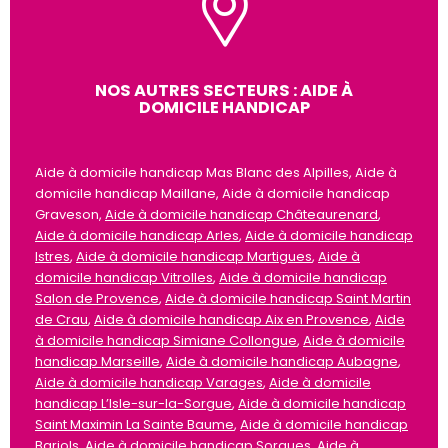
NOS AUTRES SECTEURS : AIDE À
DOMICILE HANDICAP
Aide à domicile handicap Mas Blanc des Alpilles, Aide à
domicile handicap Maillane, Aide à domicile handicap
Graveson,
Aide à domicile handicap Châteaurenard
,
Aide à domicile handicap Arles
,
Aide à domicile handicap
Istres
,
Aide à domicile handicap Martigues
,
Aide à
domicile handicap Vitrolles
,
Aide à domicile handicap
Salon de Provence
,
Aide à domicile handicap Saint Martin
de Crau
,
Aide à domicile handicap Aix en Provence
,
Aide
à domicile handicap Simiane Collongue
,
Aide à domicile
handicap Marseille
,
Aide à domicile handicap Aubagne
,
Aide à domicile handicap Varages
,
Aide à domicile
handicap L’Isle-sur-la-Sorgue
,
Aide à domicile handicap
Saint Maximin La Sainte Baume
,
Aide à domicile handicap
Barjols
,
Aide à domicile handicap Sorgues
,
Aide à