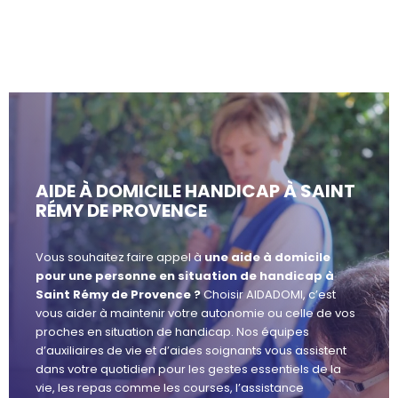
AIDE À DOMICILE HANDICAP À SAINT
RÉMY DE PROVENCE
Vous souhaitez faire appel à
une aide à domicile
pour une personne en situation de handicap à
Saint Rémy de Provence ?
Choisir AIDADOMI, c’est
vous aider à maintenir votre autonomie ou celle de vos
proches en situation de handicap. Nos équipes
d’auxiliaires de vie et d’aides soignants vous assistent
dans votre quotidien pour les gestes essentiels de la
vie, les repas comme les courses, l’assistance